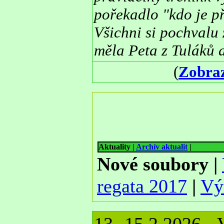
pořekadlo "kdo je př
Všichni si pochvalu 
měla Peta z Tuláků a
(
Zobraz
Aktuality
|
Archív aktualit
|
Nové soubory
|
regata 2017
|
Vý