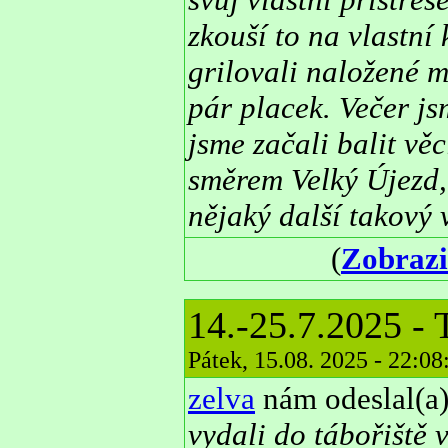
zkouší to na vlastní
grilovali naložené m
pár placek. Večer js
jsme začali balit věc
směrem Velký Újezd,
nějaký další takový v
(
Zobrazi
14.-25.7.2025 - 
Pátek, 15.08. 2025 - 22:0
zelva
nám odeslal(a)
vydali do tábořiště 