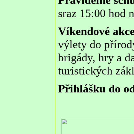
Pravidelné sch
sraz 15:00 hod 
Víkendové akce
výlety do přírod
brigády, hry a d
turistických zá
Přihlášku do o