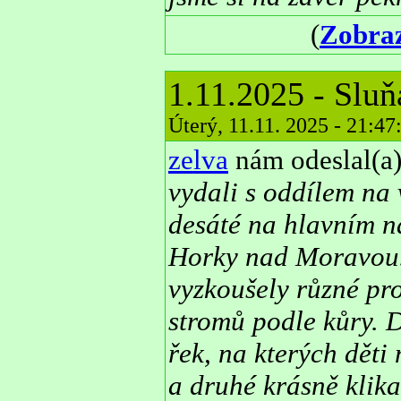
(
Zobraz
1.11.2025 - Slu
Úterý, 11.11. 2025 - 21:4
zelva
nám odeslal(a)
vydali s oddílem na
desáté na hlavním ná
Horky nad Moravou. 
vyzkoušely různé pr
stromů podle kůry. 
řek, na kterých děti
a druhé krásně klik