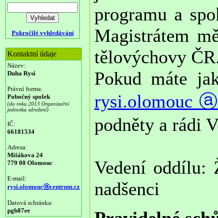
programu a spok
Magistrátem mě
Pokročilé vyhledávání
tělovýchovy ČR
Kontaktní údaje
Název:
Pokud máte jak
Duha Rysi
Právní forma:
rysi.olomoucⓐ
Pobočný spolek
(do roku 2013 Organizační
jednotka sdružení)
podněty a rádi
IČ:
66181534
Adresa:
Mišákova 24
Vedení oddílu: 
779 00 Olomouc
E-mail:
nadšenci
rysi.olomoucⓐcentrum.cz
Datová schránka:
pgb87ee