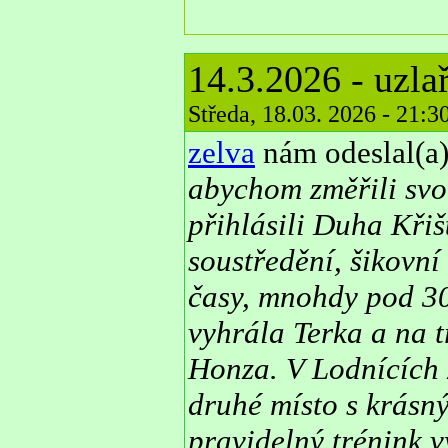
14.3.2026 - uzla
Středa, 18.03. 2026 - 21:
zelva
nám odeslal(a)
abychom změřili svou
přihlásili Duha Křiš
soustředění, šikovní
časy, mnohdy pod 30 
vyhrála Terka a na t
Honza. V Lodnících z
druhé místo s krásný
pravidelný trénink vy