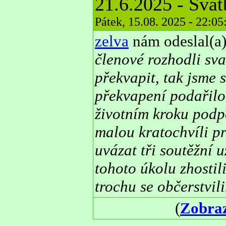
21.6.2025 - Svat
Pátek, 15.08. 2025 - 22:0
zelva
nám odeslal(a)
členové rozhodli sva
překvapit, tak jsme 
překvapení podařilo 
životním kroku podpo
malou kratochvíli pr
uvázat tři soutěžní 
tohoto úkolu zhostil
trochu se občerstvili
(
Zobraz