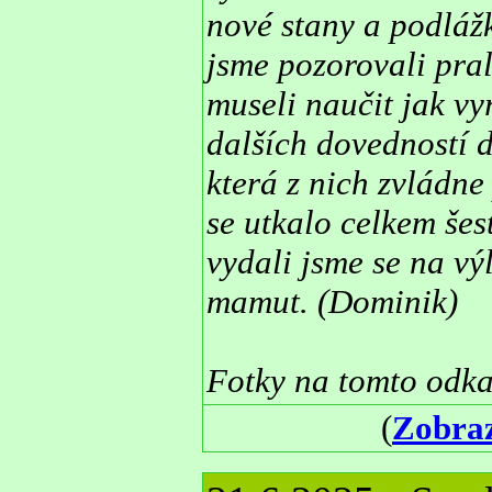
nové stany a podláž
jsme pozorovali pral
museli naučit jak vy
dalších dovedností d
která z nich zvládn
se utkalo celkem šes
vydali jsme se na vý
mamut. (Dominik)
Fotky na tomto odk
(
Zobraz