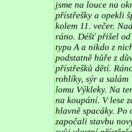
jsme na louce na okr
přístřešky a opekli
kolem 11. večer. Nad
ráno. Déšť přišel od
typu A a nikdo z nic
podstatně hůře z dův
přístřešků dětí. Ráno
rohlíky, sýr a salám
lomu Výkleky. Na te
na koupání. V lese z
hlavně spacáky. Po 
započali stavbu nový
svůj vlastní přístře