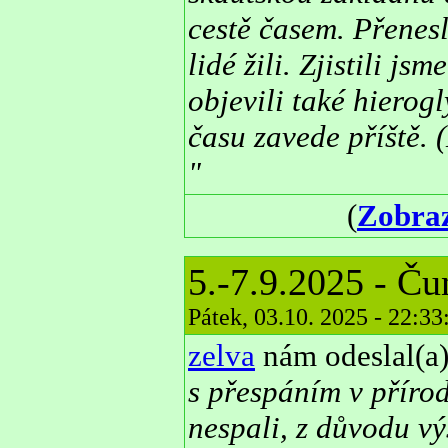
cestě časem. Přenesl
lidé žili. Zjistili j
objevili také hierogl
času zavede příště. 
"
(
Zobraz
5.-7.9.2025 - Ču
Pátek, 03.10. 2025 - 22:3
zelva
nám odeslal(a)
s přespáním v příro
nespali, z důvodu vý