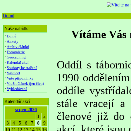
Domů
Naše nabídka
Vítáme Vás 
·
Domů
·
Ankety
·
Archiv článků
·
Fotogalerie
·
Geocaching
Oddíl s táborn
·
Kalendář akcí
·
Soubory ke stažení
·
Váš účet
1990 oddělením 
·
Vaše připomínky
·
Vložit článek (jen člen)
oddíle vystřída
·
Vyhledávání
stále vracejí a
Kalendář akcí
srpen 2026
členové již do 
1
2
3
4
5
6
7
8
9
akcí, které jso
10
11
12
13
14
15
16