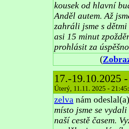
kousek od hlavní bu
Anděl autem. Až jsm
zahráli jsme s dětmi 
asi 15 minut zpoždě
prohlásit za úspěšno
(
Zobraz
17.-19.10.2025 
Úterý, 11.11. 2025 - 21:4
zelva
nám odeslal(a)
místo jsme se vydali
naší cestě časem. Vy