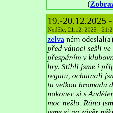
(
Zobraz
19.-20.12.2025 -
Neděle, 21.12. 2025 - 21:
zelva
nám odeslal(a)
před vánoci sešli v
přespáním v klubovn
hry. Stihli jsme i p
regatu, ochutnali jsm
tu velkou hromadu d
nakonec si s Andělem
moc nešlo. Ráno jsme
jsme si na závěr pěk