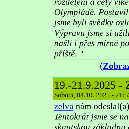
rozděleni a celý vík
Olympiádě. Postavi
jsme byli svědky ov
Výpravu jsme si uži
našli i přes mírné p
příště. "
(
Zobraz
19.-21.9.2025 -
Sobota, 04.10. 2025 - 21:
zelva
nám odeslal(a)
Tentokrát jsme se n
skautskou základnu 