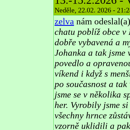
13.-15.2.2026 - 
Neděle, 22.02. 2026 - 21:
zelva
nám odeslal(a)
chatu poblíž obce v 
dobře vybavená a my 
Johanka a tak jsme v
povedlo a opravenou 
víkend i když s men
po současnost a tak 
jsme se v několika s
her. Vyrobily jsme s
všechny hrnce zůstá
vzorně uklidili a pa