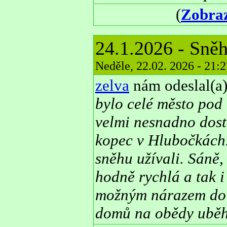
(
Zobraz
24.1.2026 - Sně
Neděle, 22.02. 2026 - 21:
zelva
nám odeslal(a)
bylo celé město pod
velmi nesnadno dostá
kopec v Hlubočkách.
sněhu užívali. Sáně,
hodně rychlá a tak 
možným nárazem do p
domů na obědy uběhl