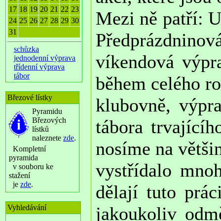
17
18
19
20
21
22
23
Mezi ně patří: U
24
25
26
27
28
29
30
31
Předprázdninov
schůzka
víkendová výpra
jednodenní výprava
třídenní výprava
tábor
během celého ro
Březové lístky
klubovně, výpra
Pyramidu
Březových
tábora trvající
lístků
naleznete
zde
.
nosíme na větši
Kompletní
pyramida
vystřídalo mnoh
v souboru ke
stažení
je
zde
.
dělají tuto pr
Vyhledávání
jakoukoliv odm