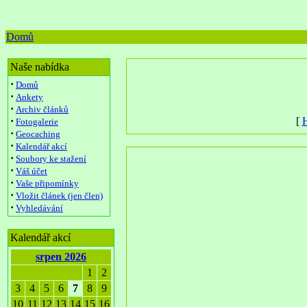
Domů
Naše nabídka
·
Domů
·
Ankety
·
Archiv článků
·
[
H
Fotogalerie
·
Geocaching
·
Kalendář akcí
·
Soubory ke stažení
·
Váš účet
·
Vaše připomínky
·
Vložit článek (jen člen)
·
Vyhledávání
Kalendář akcí
srpen 2026
1
2
3
4
5
6
7
8
9
10
11
12
13
14
15
16