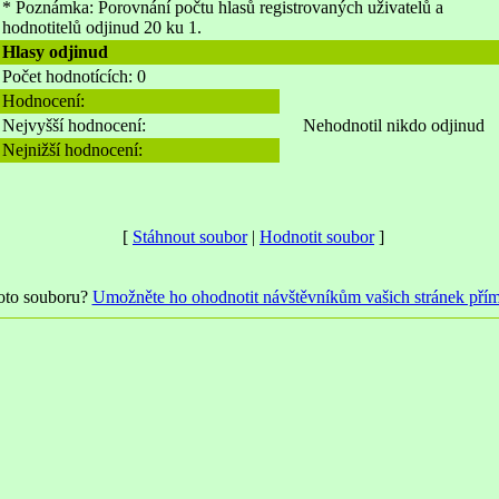
* Poznámka: Porovnání počtu hlasů registrovaných uživatelů a
hodnotitelů odjinud 20 ku 1.
Hlasy odjinud
Počet hodnotících: 0
Hodnocení:
Nejvyšší hodnocení:
Nehodnotil nikdo odjinud
Nejnižší hodnocení:
[
Stáhnout soubor
|
Hodnotit soubor
]
hoto souboru?
Umožněte ho ohodnotit návštěvníkům vašich stránek pří