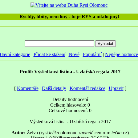
Rychlý, hbitý, není líný - to je RYS a nikdo jiný!
lavní kategorie
|
Přidat ke stažení
|
Nové
|
Populární
|
Nejlépe hodnoc
Profil: Výsledková listina - Uzlařská regata 2017
[
Komentáře
|
Další detaily
|
Komentář redakce
|
Upravit
]
Detaily hodnocení
Celkem hlasovalo: 0
Celkové hodnocení: 0
Výsledková listina - Uzlařská regata 2017
Autor:
Želva (rysi
tečka
olomouc
zavináč
centrum
tečka
cz)