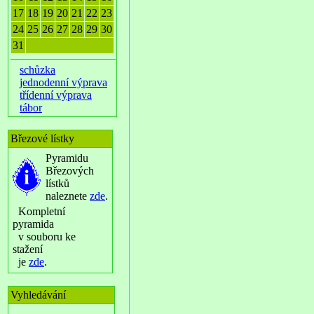
17
18
19
20
21
22
23
24
25
26
27
28
29
30
31
schůzka
jednodenní výprava
třídenní výprava
tábor
Březové lístky
Pyramidu
Březových
lístků
naleznete
zde
.
Kompletní
pyramida
v souboru ke
stažení
je
zde
.
Vyhledávání