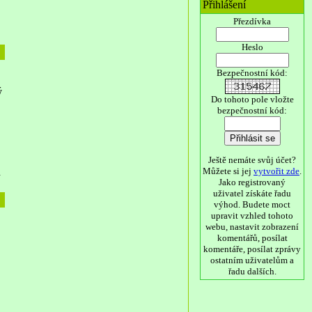
Přihlášení
Přezdívka
Heslo
Bezpečnostní kód:
ý
Do tohoto pole vložte
bezpečnostní kód:
Ještě nemáte svůj účet?
h
Můžete si jej
vytvořit zde
.
Jako registrovaný
uživatel získáte řadu
výhod. Budete moct
upravit vzhled tohoto
webu, nastavit zobrazení
komentářů, posílat
komentáře, posílat zprávy
ostatním uživatelům a
řadu dalších.