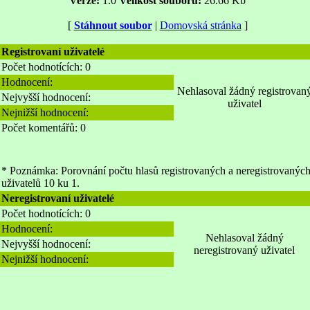
Verze:
1.0
Velikost souboru:
26.66 Kb
[
Stáhnout soubor
|
Domovská stránka
]
Registrovaní uživatelé
Počet hodnotících: 0
Hodnocení:
Nehlasoval žádný registrovan
Nejvyšší hodnocení:
uživatel
Nejnižší hodnocení:
Počet komentářů: 0
* Poznámka: Porovnání počtu hlasů registrovaných a neregistrovanýc
uživatelů 10 ku 1.
Neregistrovaní uživatelé
Počet hodnotících: 0
Hodnocení:
Nehlasoval žádný
Nejvyšší hodnocení:
neregistrovaný uživatel
Nejnižší hodnocení: