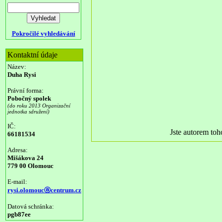
Pokročilé vyhledávání
Kontaktní údaje
Název:
Duha Rysi
Právní forma:
Pobočný spolek
(do roku 2013 Organizační
jednotka sdružení)
IČ:
Jste autorem to
66181534
Adresa:
Mišákova 24
779 00 Olomouc
E-mail:
rysi.olomoucⓐcentrum.cz
Datová schránka:
pgb87ee