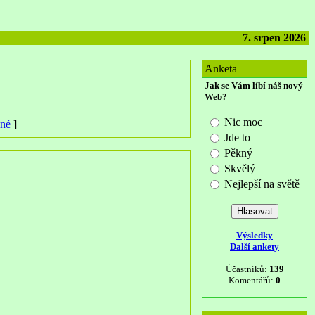
7. srpen 2026
Anketa
Jak se Vám líbí náš nový
Web?
Nic moc
ené
]
Jde to
Pěkný
Skvělý
Nejlepší na světě
Výsledky
Další ankety
Účastníků:
139
Komentářů:
0