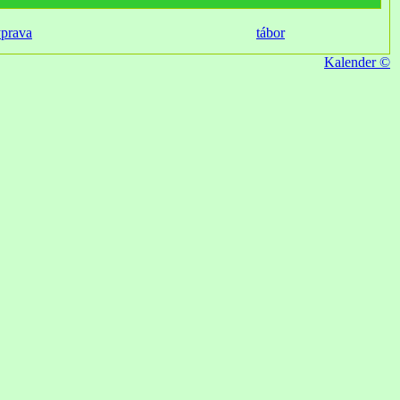
ýprava
tábor
Kalender ©