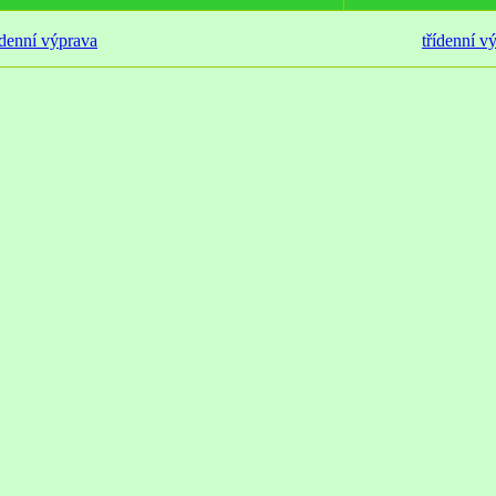
denní výprava
třídenní v