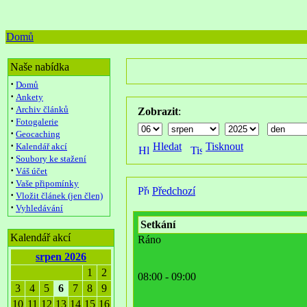
Domů
Naše nabídka
·
Domů
·
Ankety
·
Archiv článků
Zobrazit
:
·
Fotogalerie
·
Geocaching
·
Hledat
Tisknout
Kalendář akcí
·
Soubory ke stažení
·
Váš účet
·
Vaše připomínky
Předchozí
·
Vložit článek (jen člen)
·
Vyhledávání
Setkání
Kalendář akcí
Ráno
srpen 2026
1
2
08:00 - 09:00
3
4
5
6
7
8
9
10
11
12
13
14
15
16