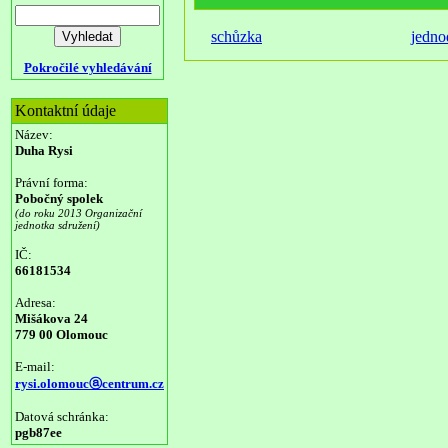
schůzka
jedno
Pokročilé vyhledávání
Kontaktní údaje
Název:
Duha Rysi
Právní forma:
Pobočný spolek
(do roku 2013 Organizační
jednotka sdružení)
IČ:
66181534
Adresa:
Mišákova 24
779 00 Olomouc
E-mail:
rysi.olomoucⓐcentrum.cz
Datová schránka:
pgb87ee