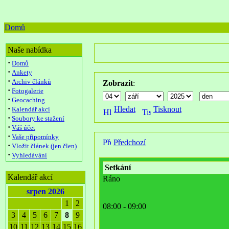
Domů
Naše nabídka
·
Domů
·
Ankety
·
Archiv článků
Zobrazit
:
·
Fotogalerie
·
Geocaching
·
Hledat
Tisknout
Kalendář akcí
·
Soubory ke stažení
·
Váš účet
·
Vaše připomínky
Předchozí
·
Vložit článek (jen člen)
·
Vyhledávání
Setkání
Kalendář akcí
Ráno
srpen 2026
1
2
08:00 - 09:00
3
4
5
6
7
8
9
10
11
12
13
14
15
16