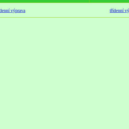
denní výprava
třídenní v