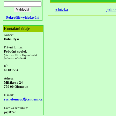
schůzka
jedno
Pokročilé vyhledávání
Kontaktní údaje
Název:
Duha Rysi
Právní forma:
Pobočný spolek
(do roku 2013 Organizační
jednotka sdružení)
IČ:
66181534
Adresa:
Mišákova 24
779 00 Olomouc
E-mail:
rysi.olomoucⓐcentrum.cz
Datová schránka:
pgb87ee