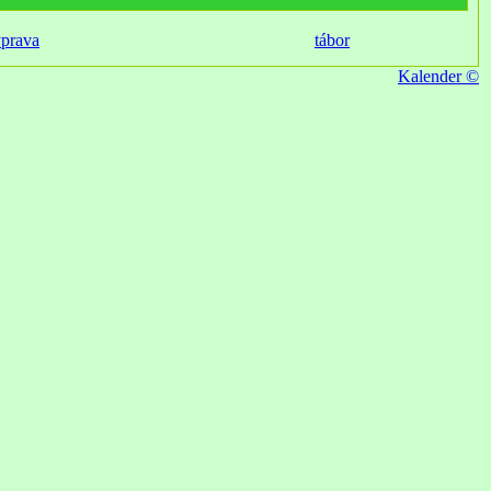
ýprava
tábor
Kalender ©