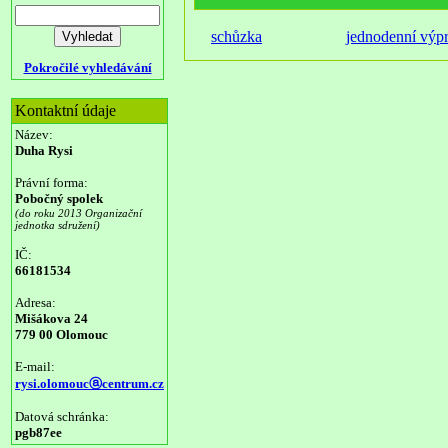
schůzka
jednodenní výp
Pokročilé vyhledávání
Kontaktní údaje
Název:
Duha Rysi
Právní forma:
Pobočný spolek
(do roku 2013 Organizační
jednotka sdružení)
IČ:
66181534
Adresa:
Mišákova 24
779 00 Olomouc
E-mail:
rysi.olomoucⓐcentrum.cz
Datová schránka:
pgb87ee