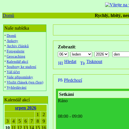
Domů
Rychlý, hbitý, nen
Naše nabídka
·
Domů
·
Ankety
·
Archiv článků
Zobrazit
:
·
Fotogalerie
·
Geocaching
·
Hledat
Tisknout
Kalendář akcí
·
Soubory ke stažení
·
Váš účet
·
Vaše připomínky
Předchozí
·
Vložit článek (jen člen)
·
Vyhledávání
Setkání
Kalendář akcí
Ráno
srpen 2026
1
2
08:00 - 09:00
3
4
5
6
7
8
9
10
11
12
13
14
15
16