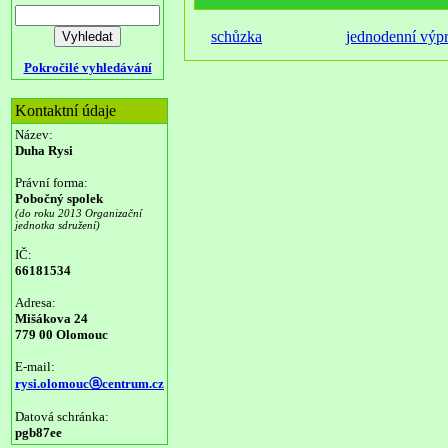
schůzka
jednodenní výp
Pokročilé vyhledávání
Kontaktní údaje
Název:
Duha Rysi
Právní forma:
Pobočný spolek
(do roku 2013 Organizační
jednotka sdružení)
IČ:
66181534
Adresa:
Mišákova 24
779 00 Olomouc
E-mail:
rysi.olomoucⓐcentrum.cz
Datová schránka:
pgb87ee