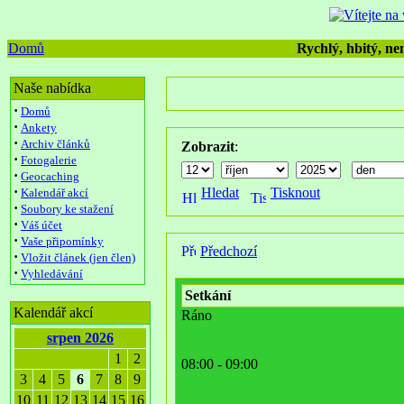
Domů
Rychlý, hbitý, nen
Naše nabídka
·
Domů
·
Ankety
·
Archiv článků
Zobrazit
:
·
Fotogalerie
·
Geocaching
·
Hledat
Tisknout
Kalendář akcí
·
Soubory ke stažení
·
Váš účet
·
Vaše připomínky
Předchozí
·
Vložit článek (jen člen)
·
Vyhledávání
Setkání
Kalendář akcí
Ráno
srpen 2026
1
2
08:00 - 09:00
3
4
5
6
7
8
9
10
11
12
13
14
15
16