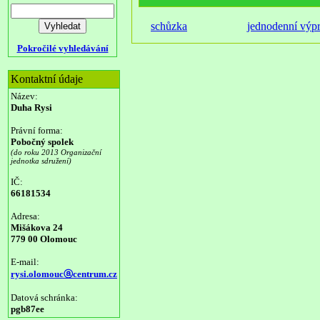
schůzka
jednodenní výp
Pokročilé vyhledávání
Kontaktní údaje
Název:
Duha Rysi
Právní forma:
Pobočný spolek
(do roku 2013 Organizační
jednotka sdružení)
IČ:
66181534
Adresa:
Mišákova 24
779 00 Olomouc
E-mail:
rysi.olomoucⓐcentrum.cz
Datová schránka:
pgb87ee