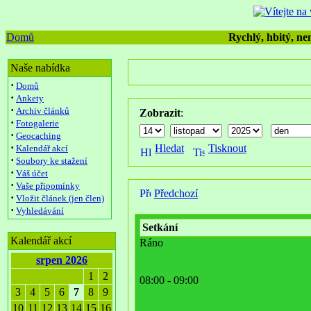
Domů
Rychlý, hbitý, nen
Naše nabídka
·
Domů
·
Ankety
·
Archiv článků
Zobrazit
:
·
Fotogalerie
·
Geocaching
·
Hledat
Tisknout
Kalendář akcí
·
Soubory ke stažení
·
Váš účet
·
Vaše připomínky
Předchozí
·
Vložit článek (jen člen)
·
Vyhledávání
Setkání
Kalendář akcí
Ráno
srpen 2026
1
2
08:00 - 09:00
3
4
5
6
7
8
9
10
11
12
13
14
15
16