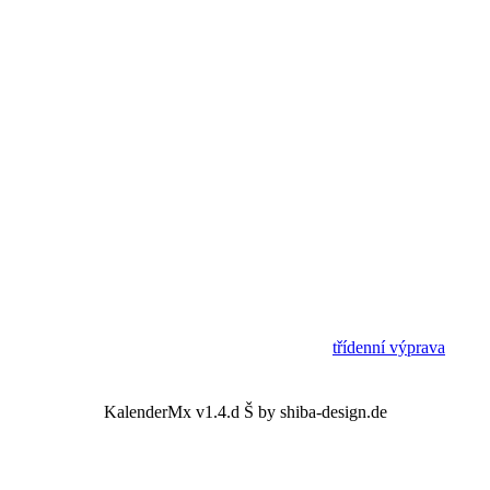
třídenní výprava
KalenderMx v1.4.d Š by shiba-design.de