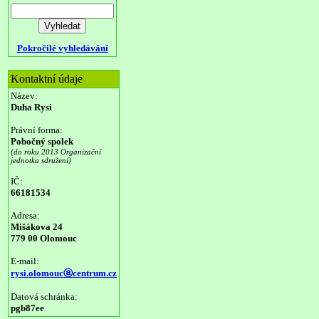
Pokročilé vyhledávání
Kontaktní údaje
Název:
Duha Rysi
Právní forma:
Pobočný spolek
(do roku 2013 Organizační
jednotka sdružení)
IČ:
66181534
Adresa:
Mišákova 24
779 00 Olomouc
E-mail:
rysi.olomoucⓐcentrum.cz
Datová schránka:
pgb87ee