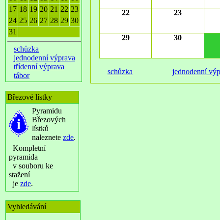
17
18
19
20
21
22
23
22
23
24
25
26
27
28
29
30
31
29
30
schůzka
jednodenní výprava
třídenní výprava
schůzka
jednodenní vý
tábor
Březové lístky
Pyramidu
Březových
lístků
naleznete
zde
.
Kompletní
pyramida
v souboru ke
stažení
je
zde
.
Vyhledávání