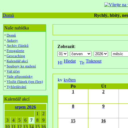
Domů
Rychlý, hbitý, nen
Naše nabídka
·
Domů
·
Ankety
·
Archiv článků
Zobrazit
:
·
Fotogalerie
·
Geocaching
·
Hledat
Tisknout
Kalendář akcí
·
Soubory ke stažení
·
Váš účet
·
Vaše připomínky
květen
·
Vložit článek (jen člen)
Po
Út
·
Vyhledávání
1
2
Kalendář akcí
8
9
srpen 2026
1
2
3
4
5
6
7
8
9
15
16
10
11
12
13
14
15
16