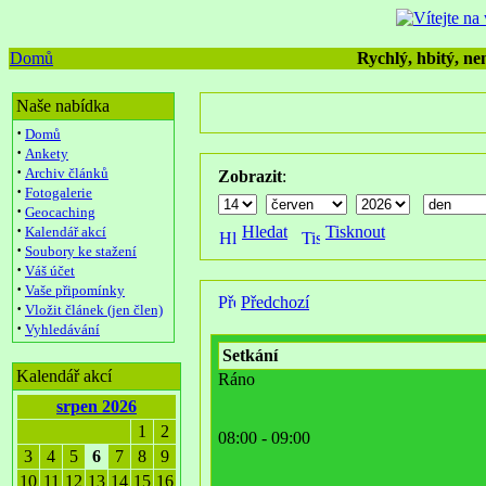
Domů
Rychlý, hbitý, nen
Naše nabídka
·
Domů
·
Ankety
·
Archiv článků
Zobrazit
:
·
Fotogalerie
·
Geocaching
·
Hledat
Tisknout
Kalendář akcí
·
Soubory ke stažení
·
Váš účet
·
Vaše připomínky
Předchozí
·
Vložit článek (jen člen)
·
Vyhledávání
Setkání
Kalendář akcí
Ráno
srpen 2026
1
2
08:00 - 09:00
3
4
5
6
7
8
9
10
11
12
13
14
15
16