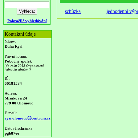
schůzka
jednodenní výp
Pokročilé vyhledávání
Kontaktní údaje
Název:
Duha Rysi
Právní forma:
Pobočný spolek
(do roku 2013 Organizační
jednotka sdružení)
IČ:
66181534
Adresa:
Mišákova 24
779 00 Olomouc
E-mail:
rysi.olomoucⓐcentrum.cz
Datová schránka:
pgb87ee