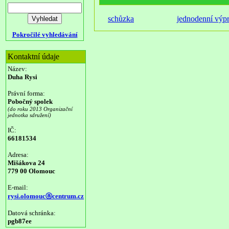
schůzka
jednodenní výp
Pokročilé vyhledávání
Kontaktní údaje
Název:
Duha Rysi
Právní forma:
Pobočný spolek
(do roku 2013 Organizační
jednotka sdružení)
IČ:
66181534
Adresa:
Mišákova 24
779 00 Olomouc
E-mail:
rysi.olomoucⓐcentrum.cz
Datová schránka:
pgb87ee