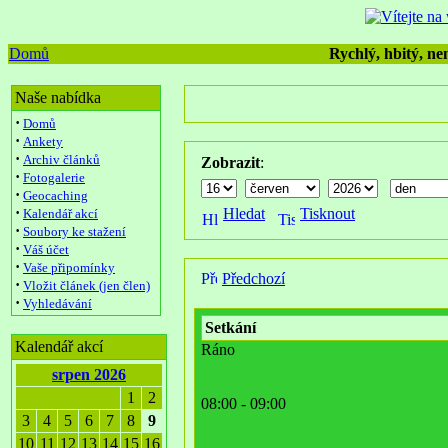
Domů
Rychlý, hbitý, nen
Naše nabídka
·
Domů
·
Ankety
·
Archiv článků
Zobrazit
:
·
Fotogalerie
·
Geocaching
·
Hledat
Tisknout
Kalendář akcí
·
Soubory ke stažení
·
Váš účet
·
Vaše připomínky
Předchozí
·
Vložit článek (jen člen)
·
Vyhledávání
Setkání
Kalendář akcí
Ráno
srpen 2026
1
2
08:00 - 09:00
3
4
5
6
7
8
9
10
11
12
13
14
15
16