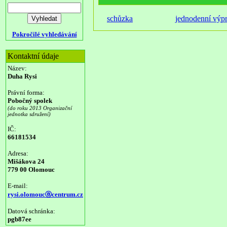
schůzka
jednodenní výp
Pokročilé vyhledávání
Kontaktní údaje
Název:
Duha Rysi
Právní forma:
Pobočný spolek
(do roku 2013 Organizační
jednotka sdružení)
IČ:
66181534
Adresa:
Mišákova 24
779 00 Olomouc
E-mail:
rysi.olomoucⓐcentrum.cz
Datová schránka:
pgb87ee