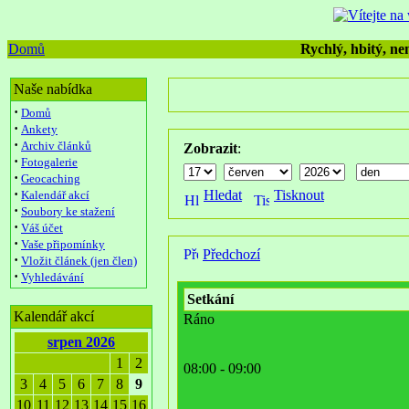
Domů
Rychlý, hbitý, nen
Naše nabídka
·
Domů
·
Ankety
·
Archiv článků
Zobrazit
:
·
Fotogalerie
·
Geocaching
·
Hledat
Tisknout
Kalendář akcí
·
Soubory ke stažení
·
Váš účet
·
Vaše připomínky
Předchozí
·
Vložit článek (jen člen)
·
Vyhledávání
Setkání
Kalendář akcí
Ráno
srpen 2026
1
2
08:00 - 09:00
3
4
5
6
7
8
9
10
11
12
13
14
15
16