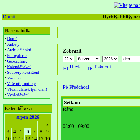
Domů
Rychlý, hbitý, nen
Naše nabídka
·
Domů
·
Ankety
·
Archiv článků
Zobrazit
:
·
Fotogalerie
·
Geocaching
·
Hledat
Tisknout
Kalendář akcí
·
Soubory ke stažení
·
Váš účet
·
Vaše připomínky
Předchozí
·
Vložit článek (jen člen)
·
Vyhledávání
Setkání
Kalendář akcí
Ráno
srpen 2026
1
2
08:00 - 09:00
3
4
5
6
7
8
9
10
11
12
13
14
15
16