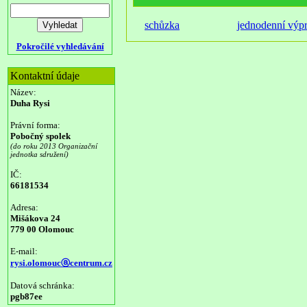
schůzka
jednodenní výp
Pokročilé vyhledávání
Kontaktní údaje
Název:
Duha Rysi
Právní forma:
Pobočný spolek
(do roku 2013 Organizační
jednotka sdružení)
IČ:
66181534
Adresa:
Mišákova 24
779 00 Olomouc
E-mail:
rysi.olomoucⓐcentrum.cz
Datová schránka:
pgb87ee