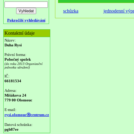
schůzka
jednodenní výp
Pokročilé vyhledávání
Kontaktní údaje
Název:
Duha Rysi
Právní forma:
Pobočný spolek
(do roku 2013 Organizační
jednotka sdružení)
IČ:
66181534
Adresa:
Mišákova 24
779 00 Olomouc
E-mail:
rysi.olomoucⓐcentrum.cz
Datová schránka:
pgb87ee