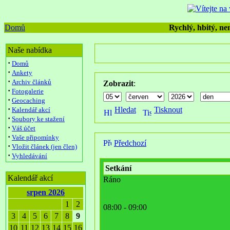
Domů
Rychlý, hbitý, nen
Naše nabídka
·
Domů
·
Ankety
·
Archiv článků
Zobrazit
:
·
Fotogalerie
·
Geocaching
·
Hledat
Tisknout
Kalendář akcí
·
Soubory ke stažení
·
Váš účet
·
Vaše připomínky
Předchozí
·
Vložit článek (jen člen)
·
Vyhledávání
Setkání
Kalendář akcí
Ráno
srpen 2026
1
2
08:00 - 09:00
3
4
5
6
7
8
9
10
11
12
13
14
15
16