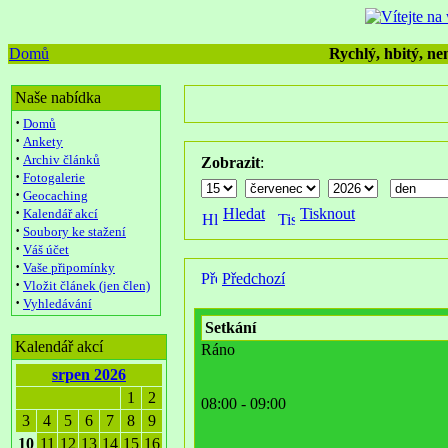
Domů
Rychlý, hbitý, nen
Naše nabídka
·
Domů
·
Ankety
·
Archiv článků
Zobrazit
:
·
Fotogalerie
·
Geocaching
·
Hledat
Tisknout
Kalendář akcí
·
Soubory ke stažení
·
Váš účet
·
Vaše připomínky
Předchozí
·
Vložit článek (jen člen)
·
Vyhledávání
Setkání
Kalendář akcí
Ráno
srpen 2026
1
2
08:00 - 09:00
3
4
5
6
7
8
9
10
11
12
13
14
15
16