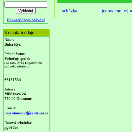
schůzka
jednodenní výp
Pokročilé vyhledávání
Kontaktní údaje
Název:
Duha Rysi
Právní forma:
Pobočný spolek
(do roku 2013 Organizační
jednotka sdružení)
IČ:
66181534
Adresa:
Mišákova 24
779 00 Olomouc
E-mail:
rysi.olomoucⓐcentrum.cz
Datová schránka:
pgb87ee