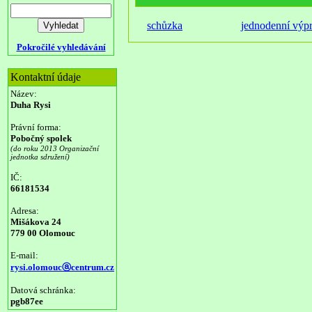
schůzka
jednodenní výp
Pokročilé vyhledávání
Kontaktní údaje
Název:
Duha Rysi
Právní forma:
Pobočný spolek
(do roku 2013 Organizační
jednotka sdružení)
IČ:
66181534
Adresa:
Mišákova 24
779 00 Olomouc
E-mail:
rysi.olomoucⓐcentrum.cz
Datová schránka:
pgb87ee