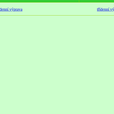
denní výprava
třídenní v