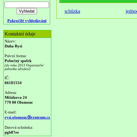
schůzka
jedno
Pokročilé vyhledávání
Kontaktní údaje
Název:
Duha Rysi
Právní forma:
Pobočný spolek
(do roku 2013 Organizační
jednotka sdružení)
IČ:
66181534
Adresa:
Mišákova 24
779 00 Olomouc
E-mail:
rysi.olomoucⓐcentrum.cz
Datová schránka:
pgb87ee