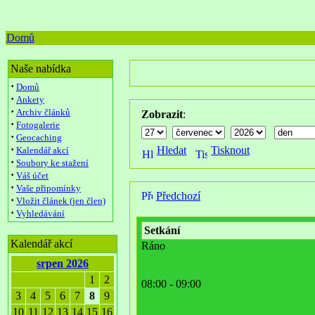
Domů
Naše nabídka
·
Domů
·
Ankety
·
Archiv článků
Zobrazit
:
·
Fotogalerie
·
Geocaching
·
Hledat
Tisknout
Kalendář akcí
·
Soubory ke stažení
·
Váš účet
·
Vaše připomínky
Předchozí
·
Vložit článek (jen člen)
·
Vyhledávání
Setkání
Kalendář akcí
Ráno
srpen 2026
1
2
08:00 - 09:00
3
4
5
6
7
8
9
10
11
12
13
14
15
16