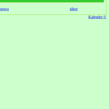
ýprava
tábor
Kalender ©