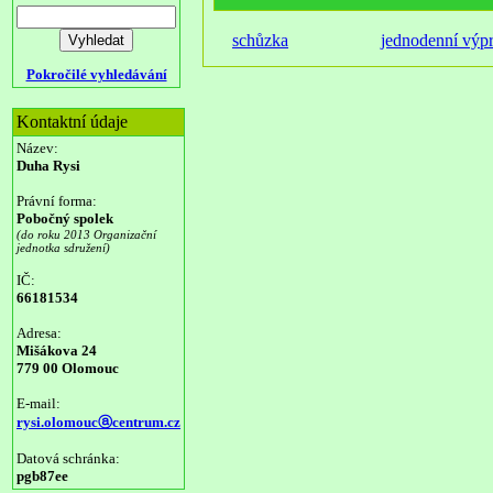
schůzka
jednodenní výp
Pokročilé vyhledávání
Kontaktní údaje
Název:
Duha Rysi
Právní forma:
Pobočný spolek
(do roku 2013 Organizační
jednotka sdružení)
IČ:
66181534
Adresa:
Mišákova 24
779 00 Olomouc
E-mail:
rysi.olomoucⓐcentrum.cz
Datová schránka:
pgb87ee