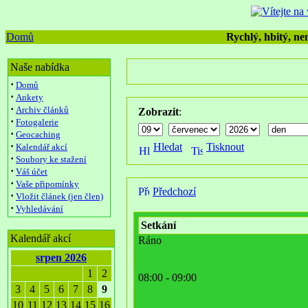
Domů
Rychlý, hbitý, nen
Naše nabídka
·
Domů
·
Ankety
·
Archiv článků
Zobrazit
:
·
Fotogalerie
·
Geocaching
·
Hledat
Tisknout
Kalendář akcí
·
Soubory ke stažení
·
Váš účet
·
Vaše připomínky
Předchozí
·
Vložit článek (jen člen)
·
Vyhledávání
Setkání
Kalendář akcí
Ráno
srpen 2026
1
2
08:00 - 09:00
3
4
5
6
7
8
9
10
11
12
13
14
15
16