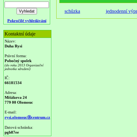
schůzka
jednodenní výp
Pokročilé vyhledávání
Kontaktní údaje
Název:
Duha Rysi
Právní forma:
Pobočný spolek
(do roku 2013 Organizační
jednotka sdružení)
IČ:
66181534
Adresa:
Mišákova 24
779 00 Olomouc
E-mail:
rysi.olomoucⓐcentrum.cz
Datová schránka:
pgb87ee