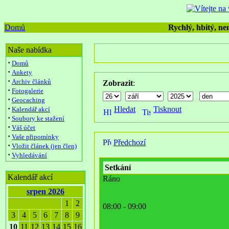
Domů
Rychlý, hbitý, nen
Naše nabídka
·
Domů
·
Ankety
·
Archiv článků
Zobrazit
:
·
Fotogalerie
·
Geocaching
·
Hledat
Tisknout
Kalendář akcí
·
Soubory ke stažení
·
Váš účet
·
Vaše připomínky
Předchozí
·
Vložit článek (jen člen)
·
Vyhledávání
Setkání
Kalendář akcí
Ráno
srpen 2026
1
2
08:00 - 09:00
3
4
5
6
7
8
9
10
11
12
13
14
15
16