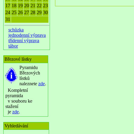
17
18
19
20
21
22
23
24
25
26
27
28
29
30
31
schůzka
jednodenní výprava
třídenní výprava
tábor
Březové lístky
Pyramidu
Březových
lístků
naleznete
zde
.
Kompletní
pyramida
v souboru ke
stažení
je
zde
.
Vyhledávání