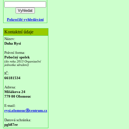
Pokročilé vyhledávání
Kontaktní údaje
Název:
Duha Rysi
Právní forma:
Pobočný spolek
(do roku 2013 Organizační
jednotka sdružení)
IČ:
66181534
Adresa:
Mišákova 24
779 00 Olomouc
E-mail:
rysi.olomoucⓐcentrum.cz
Datová schránka:
pgb87ee