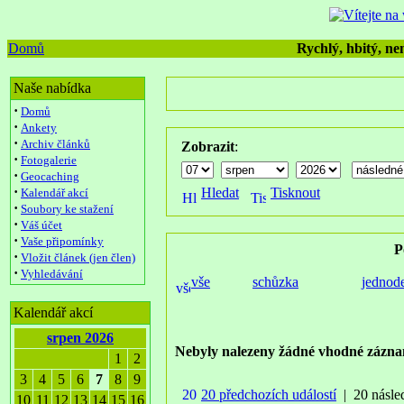
Domů
Rychlý, hbitý, nen
Naše nabídka
·
Domů
·
Ankety
·
Archiv článků
Zobrazit
:
·
Fotogalerie
·
Geocaching
·
Hledat
Tisknout
Kalendář akcí
·
Soubory ke stažení
·
Váš účet
·
Vaše připomínky
P
·
Vložit článek (jen člen)
·
Vyhledávání
vše
schůzka
jednod
Kalendář akcí
srpen 2026
Nebyly nalezeny žádné vhodné zázna
1
2
3
4
5
6
7
8
9
20 předchozích událostí
| 20 násled
10
11
12
13
14
15
16