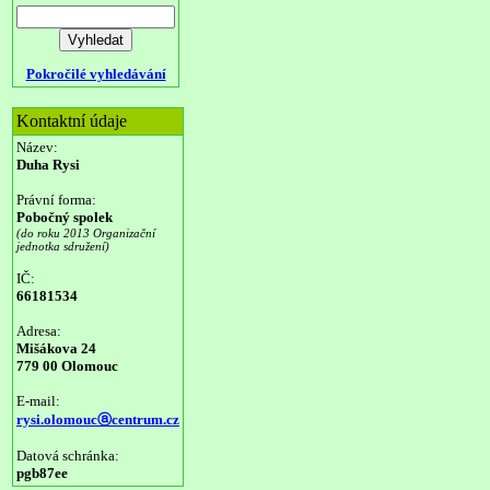
Pokročilé vyhledávání
Kontaktní údaje
Název:
Duha Rysi
Právní forma:
Pobočný spolek
(do roku 2013 Organizační
jednotka sdružení)
IČ:
66181534
Adresa:
Mišákova 24
779 00 Olomouc
E-mail:
rysi.olomoucⓐcentrum.cz
Datová schránka:
pgb87ee