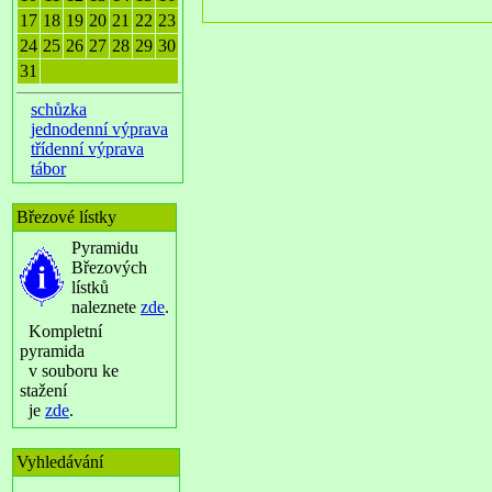
17
18
19
20
21
22
23
24
25
26
27
28
29
30
31
schůzka
jednodenní výprava
třídenní výprava
tábor
Březové lístky
Pyramidu
Březových
lístků
naleznete
zde
.
Kompletní
pyramida
v souboru ke
stažení
je
zde
.
Vyhledávání