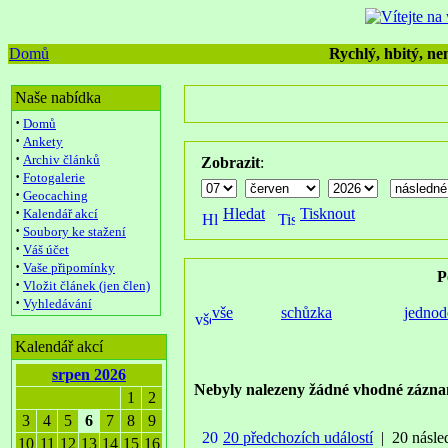
Domů
Rychlý, hbitý, nen
Naše nabídka
·
Domů
·
Ankety
·
Archiv článků
Zobrazit
:
·
Fotogalerie
·
Geocaching
·
Hledat
Tisknout
Kalendář akcí
·
Soubory ke stažení
·
Váš účet
·
Vaše připomínky
P
·
Vložit článek (jen člen)
·
Vyhledávání
vše
schůzka
jednod
Kalendář akcí
srpen 2026
Nebyly nalezeny žádné vhodné zázna
1
2
3
4
5
6
7
8
9
20 předchozích událostí
| 20 násled
10
11
12
13
14
15
16