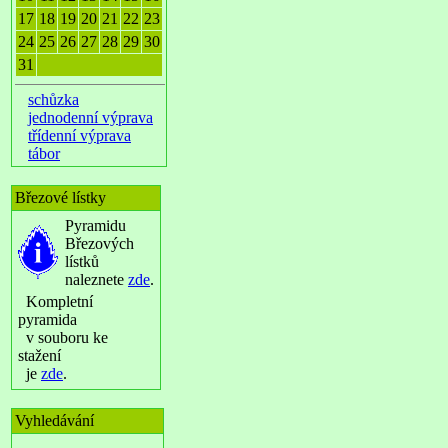
17
18
19
20
21
22
23
24
25
26
27
28
29
30
31
schůzka
jednodenní výprava
třídenní výprava
tábor
Březové lístky
Pyramidu
Březových
lístků
naleznete
zde
.
Kompletní
pyramida
v souboru ke
stažení
je
zde
.
Vyhledávání