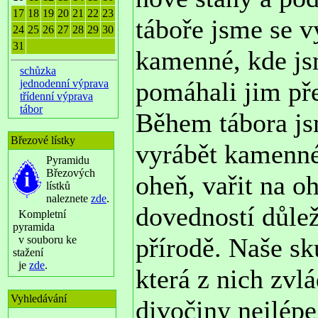
17
18
19
20
21
22
23
táboře jsme se v
24
25
26
27
28
29
30
31
kamenné, kde jsm
schůzka
pomáhali jim pře
jednodenní výprava
třídenní výprava
tábor
Během tábora js
Březové lístky
vyrábět kamenné 
Pyramidu
Březových
oheň, vařit na o
lístků
naleznete
zde
.
dovedností důlež
Kompletní
pyramida
přírodě. Naše sk
v souboru ke
stažení
je
zde
.
která z nich zvl
Vyhledávání
divočiny nejlép