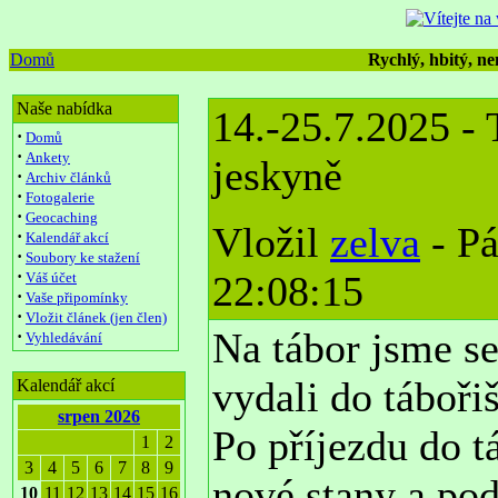
Domů
Rychlý, hbitý, nen
Naše nabídka
14.-25.7.2025 - 
·
Domů
·
Ankety
jeskyně
·
Archiv článků
·
Fotogalerie
·
Geocaching
Vložil
zelva
- Pá
·
Kalendář akcí
·
Soubory ke stažení
·
22:08:15
Váš účet
·
Vaše připomínky
·
Vložit článek (jen člen)
Na tábor jsme se
·
Vyhledávání
vydali do táboři
Kalendář akcí
srpen 2026
Po příjezdu do t
1
2
3
4
5
6
7
8
9
nové stany a pod
10
11
12
13
14
15
16