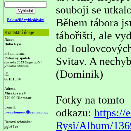
souboji se utkal
Během tábora js
Pokročilé vyhledávání
tábořišti, ale vy
Kontaktní údaje
Název:
Duha Rysi
do Toulovcových
Právní forma:
Svitav. A nechy
Pobočný spolek
(do roku 2013 Organizační
jednotka sdružení)
(Dominik)
IČ:
66181534
Adresa:
Mišákova 24
Fotky na tomto
779 00 Olomouc
E-mail:
odkazu:
https:/
rysi.olomoucⓐcentrum.cz
Rysi/Album/136
Datová schránka:
pgb87ee