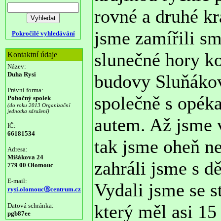
rovné a druhé kr
jsme zamířili s
Pokročilé vyhledávání
slunečné hory k
Kontaktní údaje
Název:
Duha Rysi
budovy Sluňákov
Právní forma:
společně s opék
Pobočný spolek
(do roku 2013 Organizační
jednotka sdružení)
autem. Až jsme 
IČ:
66181534
tak jsme oheň ne
Adresa:
Mišákova 24
zahráli jsme s d
779 00 Olomouc
E-mail:
Vydali jsme se s
rysi.olomoucⓐcentrum.cz
který měl asi 15
Datová schránka:
pgb87ee