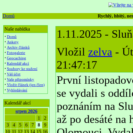
Domů
Rychlý, hbitý, nen
Naše nabídka
1.11.2025 - Slu
·
Domů
·
Ankety
·
Archiv článků
Vložil
zelva
- Út
·
Fotogalerie
·
Geocaching
21:47:17
·
Kalendář akcí
·
Soubory ke stažení
·
Váš účet
První listopado
·
Vaše připomínky
·
Vložit článek (jen člen)
se vydali s oddí
·
Vyhledávání
poznáním na Slu
Kalendář akcí
srpen 2026
až po desáté na 
1
2
3
4
5
6
7
8
9
Olomouci. Vydali
10
11
12
13
14
15
16