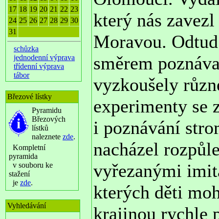
17
18
19
20
21
22
23
který nás zavez
24
25
26
27
28
29
30
31
Moravou. Odtud 
schůzka
směrem poznávací
jednodenní výprava
třídenní výprava
tábor
vyzkoušely různ
Březové lístky
experimenty se 
Pyramidu
Březových
i poznávání stro
lístků
naleznete
zde
.
nacházel rozpůl
Kompletní
pyramida
vyřezanými imit
v souboru ke
stažení
je
zde
.
kterých děti moh
Vyhledávání
krajinou rychle 