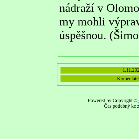
nádraží v Olomou
my mohli výprav
úspěšnou. (Šimo
"1.11.202
Komentáře v
Powered by Copyright ©
Čas potřebný ke z