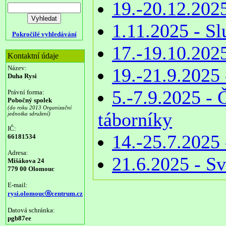
19.-20.12.2025
1.11.2025 - S
Pokročilé vyhledávání
17.-19.10.202
Kontaktní údaje
Název:
19.-21.9.2025
Duha Rysi
5.-7.9.2025 - 
Právní forma:
Pobočný spolek
(do roku 2013 Organizační
táborníky
jednotka sdružení)
IČ:
14.-25.7.2025 
66181534
Adresa:
21.6.2025 - Sv
Mišákova 24
779 00 Olomouc
E-mail:
rysi.olomoucⓐcentrum.cz
Datová schránka:
pgb87ee