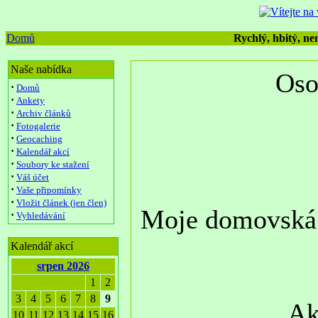
Domů
Rychlý, hbitý, nen
Naše nabídka
Oso
·
Domů
·
Ankety
·
Archiv článků
·
Fotogalerie
·
Geocaching
·
Kalendář akcí
·
Soubory ke stažení
·
Váš účet
·
Vaše připomínky
·
Vložit článek (jen člen)
Moje domovská 
·
Vyhledávání
Kalendář akcí
srpen 2026
1
2
3
4
5
6
7
8
9
Ak
10
11
12
13
14
15
16