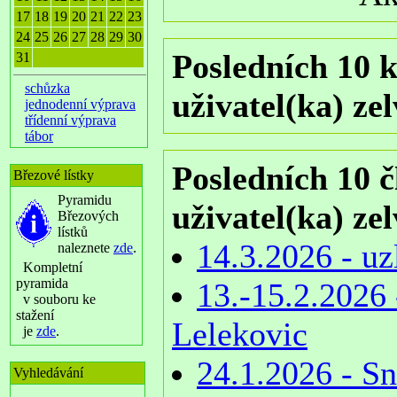
17
18
19
20
21
22
23
24
25
26
27
28
29
30
Posledních 10 k
31
schůzka
uživatel(ka) zel
jednodenní výprava
třídenní výprava
tábor
Posledních 10 č
Březové lístky
Pyramidu
uživatel(ka) zel
Březových
lístků
14.3.2026 - uz
naleznete
zde
.
Kompletní
pyramida
13.-15.2.2026
v souboru ke
stažení
Lelekovic
je
zde
.
24.1.2026 - S
Vyhledávání