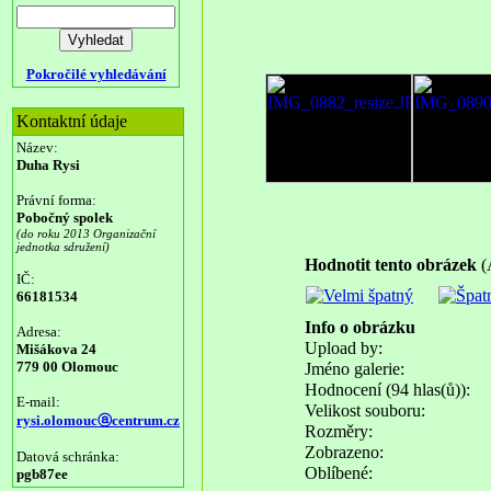
Pokročilé vyhledávání
Kontaktní údaje
Název:
Duha Rysi
Právní forma:
Pobočný spolek
(do roku 2013 Organizační
jednotka sdružení)
Hodnotit tento obrázek
(
IČ:
66181534
Info o obrázku
Adresa:
Upload by:
Mišákova 24
779 00 Olomouc
Jméno galerie:
Hodnocení (94 hlas(ů)):
E-mail:
Velikost souboru:
rysi.olomoucⓐcentrum.cz
Rozměry:
Zobrazeno:
Datová schránka:
Oblíbené:
pgb87ee