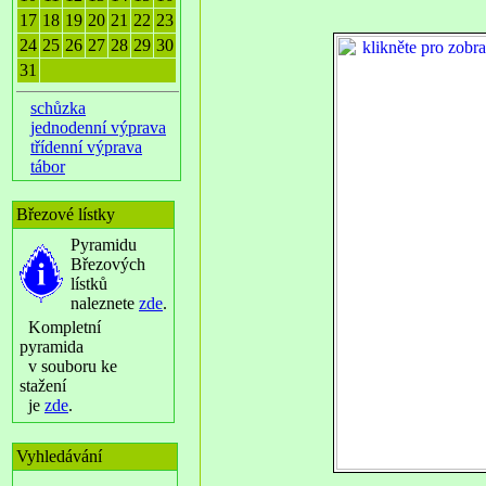
17
18
19
20
21
22
23
24
25
26
27
28
29
30
31
schůzka
jednodenní výprava
třídenní výprava
tábor
Březové lístky
Pyramidu
Březových
lístků
naleznete
zde
.
Kompletní
pyramida
v souboru ke
stažení
je
zde
.
Vyhledávání