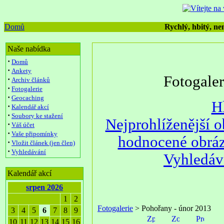
Domů
Rychlý, hbitý, nen
Naše nabídka
·
Domů
·
Ankety
Fotogale
·
Archiv článků
·
Fotogalerie
·
Geocaching
H
·
Kalendář akcí
·
Soubory ke stažení
Nejprohlíženější 
·
Váš účet
·
Vaše připomínky
hodnocené obrá
·
Vložit článek (jen člen)
·
Vyhledávání
Vyhledáv
Kalendář akcí
srpen 2026
1
2
Fotogalerie
> Pohořany - únor 2013
3
4
5
6
7
8
9
10
11
12
13
14
15
16