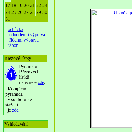
17
18
19
20
21
22
23
24
25
26
27
28
29
30
31
schůzka
jednodenní výprava
třídenní výprava
tábor
Březové lístky
Pyramidu
Březových
lístků
naleznete
zde
.
Kompletní
pyramida
v souboru ke
stažení
je
zde
.
Vyhledávání