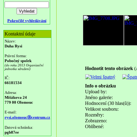
Pokročilé vyhledávání
Kontaktní údaje
Název:
Duha Rysi
Právní forma:
Pobočný spolek
(do roku 2013 Organizační
Hodnotit tento obrázek
(
jednotka sdružení)
IČ:
66181534
Info o obrázku
Upload by:
Adresa:
Jméno galerie:
Mišákova 24
779 00 Olomouc
Hodnocení (30 hlas(ů)):
Velikost souboru:
E-mail:
Rozměry:
rysi.olomoucⓐcentrum.cz
Zobrazeno:
Oblíbené:
Datová schránka:
pgb87ee