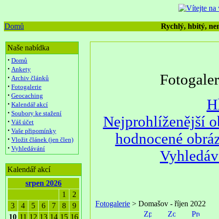
Domů
Rychlý, hbitý, nen
Naše nabídka
·
Domů
·
Ankety
Fotogale
·
Archiv článků
·
Fotogalerie
·
Geocaching
H
·
Kalendář akcí
·
Soubory ke stažení
Nejprohlíženější 
·
Váš účet
·
Vaše připomínky
hodnocené obrá
·
Vložit článek (jen člen)
·
Vyhledávání
Vyhledáv
Kalendář akcí
srpen 2026
1
2
Fotogalerie
> Domašov - říjen 2022
3
4
5
6
7
8
9
10
11
12
13
14
15
16