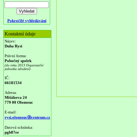
Pokročilé vyhledávání
Kontaktní údaje
Název:
Duha Rysi
Právní forma:
Pobočný spolek
(do roku 2013 Organizační
jednotka sdružení)
IČ:
66181534
Adresa:
Mišákova 24
779 00 Olomouc
E-mail:
rysi.olomoucⓐcentrum.cz
Datová schránka:
pgb87ee