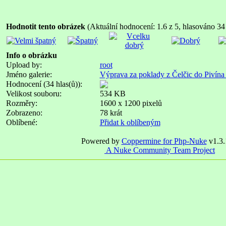
Hodnotit tento obrázek
(Aktuální hodnocení: 1.6 z 5, hlasováno 34 
Info o obrázku
Upload by:
root
Jméno galerie:
Výprava za poklady z Čelčic do Pivína
Hodnocení (34 hlas(ů)):
Velikost souboru:
534 KB
Rozměry:
1600 x 1200 pixelů
Zobrazeno:
78 krát
Oblíbené:
Přidat k oblíbeným
Powered by
Coppermine for Php-Nuke
v1.3.
A Nuke Community Team Project