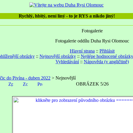
Rychlý, hbitý, není líný - to je RYS a nikdo jiný!
Fotogalerie
Fotogalerie oddílu Duha Rysi Olomouc
Hlavní strana
::
Přihlásit
hlíženější obrázky
::
Nejnovější obrázky
::
Nejlépe hodnocené obrázk
Vyhledávání
::
Nápověda (v angličtině)
čic do Pivína - duben 2022
> Nejnovější
OBRÁZEK 5/26