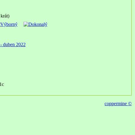
krát)
 - duben 2022
1c
coppermine ©