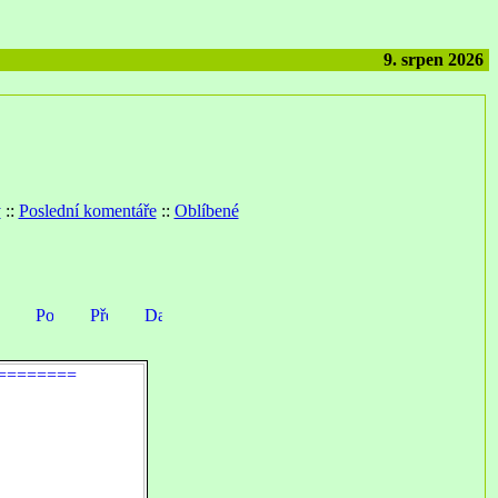
9. srpen 2026
y
::
Poslední komentáře
::
Oblíbené