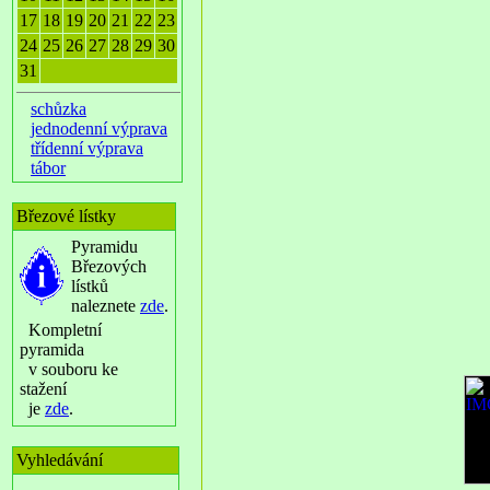
17
18
19
20
21
22
23
24
25
26
27
28
29
30
31
schůzka
jednodenní výprava
třídenní výprava
tábor
Březové lístky
Pyramidu
Březových
lístků
naleznete
zde
.
Kompletní
pyramida
v souboru ke
stažení
je
zde
.
Vyhledávání