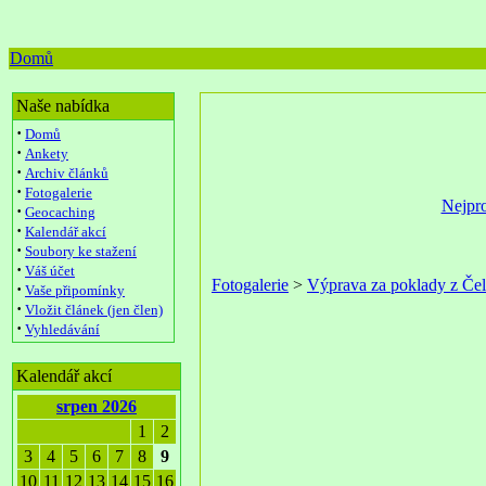
Domů
Naše nabídka
·
Domů
·
Ankety
·
Archiv článků
·
Fotogalerie
Nejpro
·
Geocaching
·
Kalendář akcí
·
Soubory ke stažení
·
Váš účet
Fotogalerie
>
Výprava za poklady z Čel
·
Vaše připomínky
·
Vložit článek (jen člen)
·
Vyhledávání
Kalendář akcí
srpen 2026
1
2
3
4
5
6
7
8
9
10
11
12
13
14
15
16