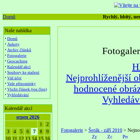
Domů
Rychlý, hbitý, nen
Naše nabídka
·
Domů
·
Ankety
Fotogale
·
Archiv článků
·
Fotogalerie
·
Geocaching
H
·
Kalendář akcí
·
Soubory ke stažení
Nejprohlíženější 
·
Váš účet
·
Vaše připomínky
hodnocené obrá
·
Vložit článek (jen člen)
·
Vyhledávání
Vyhledáv
Kalendář akcí
srpen 2026
1
2
Fotogalerie
>
Šerák - září 2010
> Nejnov
3
4
5
6
7
8
9
10
11
12
13
14
15
16