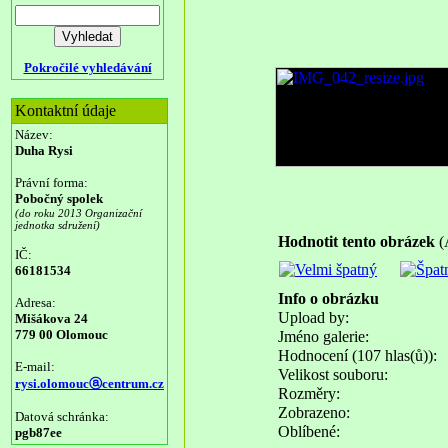
Pokročilé vyhledávání
Kontaktní údaje
Název:
Duha Rysi
Právní forma:
Pobočný spolek
(do roku 2013 Organizační
jednotka sdružení)
Hodnotit tento obrázek
(
IČ:
66181534
Info o obrázku
Adresa:
Upload by:
Mišákova 24
779 00 Olomouc
Jméno galerie:
Hodnocení (107 hlas(ů)):
E-mail:
Velikost souboru:
rysi.olomoucⓐcentrum.cz
Rozměry:
Zobrazeno:
Datová schránka:
Oblíbené:
pgb87ee