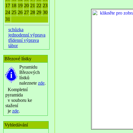
17
18
19
20
21
22
23
24
25
26
27
28
29
30
31
schůzka
jednodenní výprava
třídenní výprava
tábor
Březové lístky
Pyramidu
Březových
lístků
naleznete
zde
.
Kompletní
pyramida
v souboru ke
stažení
je
zde
.
Vyhledávání