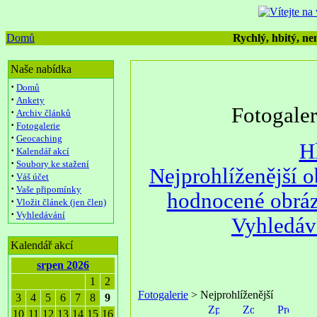
Domů
Rychlý, hbitý, nen
Naše nabídka
·
Domů
·
Ankety
Fotogale
·
Archiv článků
·
Fotogalerie
·
Geocaching
H
·
Kalendář akcí
·
Soubory ke stažení
Nejprohlíženější 
·
Váš účet
·
Vaše připomínky
hodnocené obrá
·
Vložit článek (jen člen)
·
Vyhledávání
Vyhledáv
Kalendář akcí
srpen 2026
1
2
Fotogalerie
> Nejprohlíženější
3
4
5
6
7
8
9
10
11
12
13
14
15
16