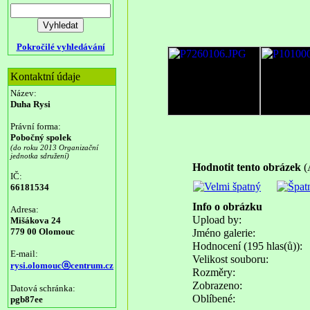
Pokročilé vyhledávání
Kontaktní údaje
Název:
Duha Rysi
Právní forma:
Pobočný spolek
(do roku 2013 Organizační
jednotka sdružení)
Hodnotit tento obrázek
(
IČ:
66181534
Info o obrázku
Adresa:
Upload by:
Mišákova 24
779 00 Olomouc
Jméno galerie:
Hodnocení (195 hlas(ů)):
E-mail:
Velikost souboru:
rysi.olomoucⓐcentrum.cz
Rozměry:
Zobrazeno:
Datová schránka:
Oblíbené:
pgb87ee