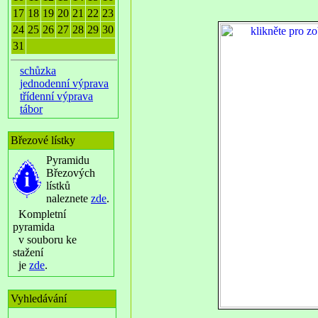
17
18
19
20
21
22
23
24
25
26
27
28
29
30
31
schůzka
jednodenní výprava
třídenní výprava
tábor
Březové lístky
Pyramidu
Březových
lístků
naleznete
zde
.
Kompletní
pyramida
v souboru ke
stažení
je
zde
.
Vyhledávání