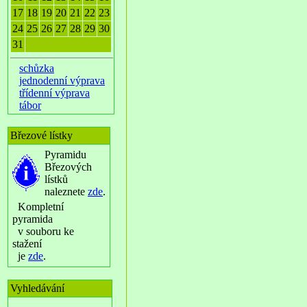
17
18
19
20
21
22
23
24
25
26
27
28
29
30
31
schůzka
jednodenní výprava
třídenní výprava
tábor
Březové lístky
Pyramidu
Březových
lístků
naleznete
zde
.
Kompletní
pyramida
v souboru ke
stažení
je
zde
.
Vyhledávání