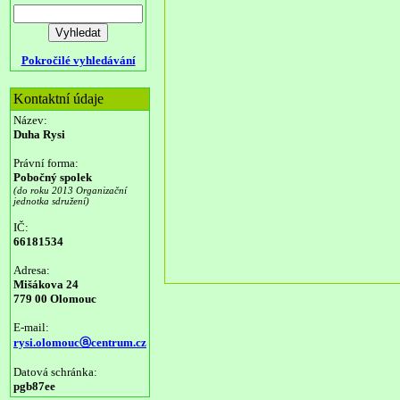
Pokročilé vyhledávání
Kontaktní údaje
Název:
Duha Rysi
Právní forma:
Pobočný spolek
(do roku 2013 Organizační
jednotka sdružení)
IČ:
66181534
Adresa:
Mišákova 24
779 00 Olomouc
E-mail:
rysi.olomoucⓐcentrum.cz
Datová schránka:
pgb87ee