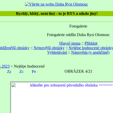
Rychlý, hbitý, není líný - to je RYS a nikdo jiný!
Fotogalerie
Fotogalerie oddílu Duha Rysi Olomouc
Hlavní strana
::
Přihlásit
hlíženější obrázky
::
Nejnovější obrázky
::
Nejlépe hodnocené obrázk
Vyhledávání
::
Nápověda (v angličtině)
n 2023
> Nejlépe hodnocené
OBRÁZEK 4/21