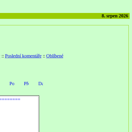
8. srpen 2026
y
::
Poslední komentáře
::
Oblíbené