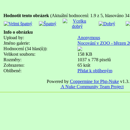
Hodnotit tento obrázek
(Aktuální hodnocení: 1.9 z 5, hlasováno 34 
Info o obrázku
Upload by:
Anonymous
Jméno galerie:
Nocování v ZOO - březen 2
Hodnocení (34 hlas(ů)):
Velikost souboru:
158 KB
Rozměry:
1037 x 778 pixelů
Zobrazeno:
65 krát
Oblíbené:
Přidat k oblíbeným
Powered by
Coppermine for Php-Nuke
v1.3.
A Nuke Community Team Project