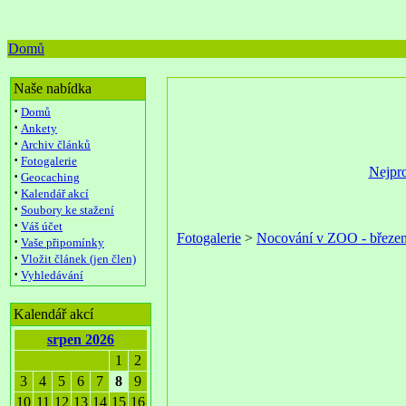
Domů
Naše nabídka
·
Domů
·
Ankety
·
Archiv článků
·
Fotogalerie
Nejpro
·
Geocaching
·
Kalendář akcí
·
Soubory ke stažení
·
Váš účet
Fotogalerie
>
Nocování v ZOO - březe
·
Vaše připomínky
·
Vložit článek (jen člen)
·
Vyhledávání
Kalendář akcí
srpen 2026
1
2
3
4
5
6
7
8
9
10
11
12
13
14
15
16