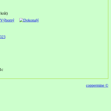
krát)
023
1c
coppermine ©