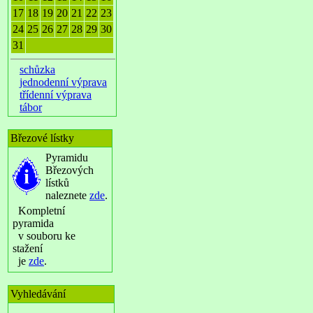
17
18
19
20
21
22
23
24
25
26
27
28
29
30
31
schůzka
jednodenní výprava
třídenní výprava
tábor
Březové lístky
Pyramidu
Březových
lístků
naleznete
zde
.
Kompletní
pyramida
v souboru ke
stažení
je
zde
.
Vyhledávání