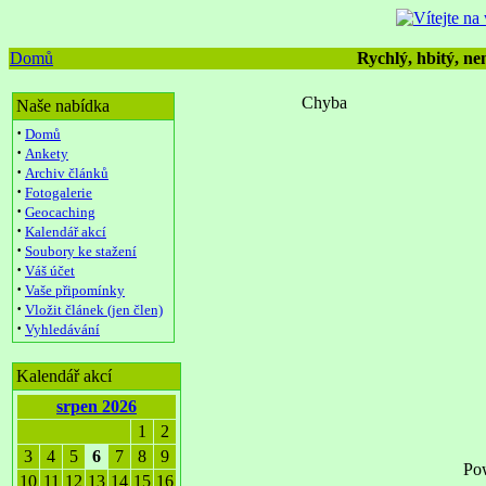
Domů
Rychlý, hbitý, nen
Chyba
Naše nabídka
·
Domů
·
Ankety
·
Archiv článků
·
Fotogalerie
·
Geocaching
·
Kalendář akcí
·
Soubory ke stažení
·
Váš účet
·
Vaše připomínky
·
Vložit článek (jen člen)
·
Vyhledávání
Kalendář akcí
srpen 2026
1
2
3
4
5
6
7
8
9
Po
10
11
12
13
14
15
16