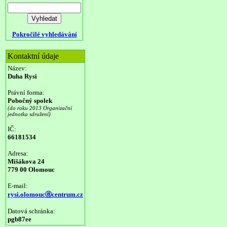
Pokročilé vyhledávání
Kontaktní údaje
Název:
Duha Rysi
Právní forma:
Pobočný spolek
(do roku 2013 Organizační
jednotka sdružení)
IČ:
66181534
Adresa:
Mišákova 24
779 00 Olomouc
E-mail:
rysi.olomoucⓐcentrum.cz
Datová schránka:
pgb87ee