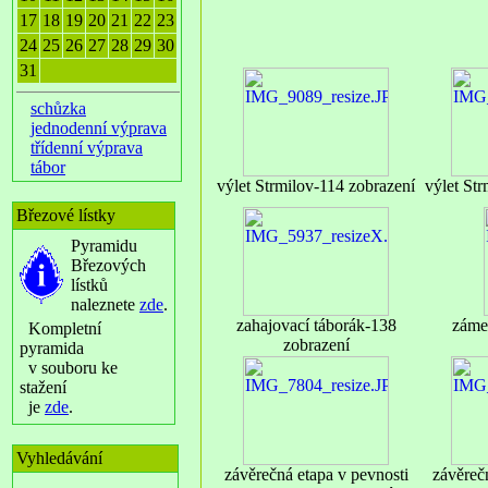
17
18
19
20
21
22
23
24
25
26
27
28
29
30
31
schůzka
jednodenní výprava
třídenní výprava
tábor
výlet Strmilov-114 zobrazení
výlet St
Březové lístky
Pyramidu
Březových
lístků
naleznete
zde
.
zahajovací táborák-138
záme
Kompletní
zobrazení
pyramida
v souboru ke
stažení
je
zde
.
Vyhledávání
závěrečná etapa v pevnosti
závěreč