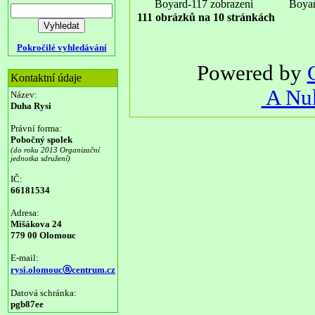
Boyard-117 zobrazení
Boyar
111 obrázků na 10 stránkách
Pokročilé vyhledávání
Powered by
Kontaktní údaje
A Nuk
Název:
Duha Rysi
Právní forma:
Pobočný spolek
(do roku 2013 Organizační
jednotka sdružení)
IČ:
66181534
Adresa:
Mišákova 24
779 00 Olomouc
E-mail:
rysi.olomoucⓐcentrum.cz
Datová schránka:
pgb87ee