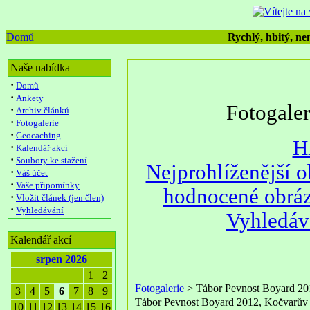
Domů
Rychlý, hbitý, nen
Naše nabídka
·
Domů
·
Ankety
Fotogale
·
Archiv článků
·
Fotogalerie
·
Geocaching
H
·
Kalendář akcí
·
Soubory ke stažení
Nejprohlíženější 
·
Váš účet
·
Vaše připomínky
hodnocené obrá
·
Vložit článek (jen člen)
·
Vyhledávání
Vyhledáv
Kalendář akcí
srpen 2026
1
2
Fotogalerie
> Tábor Pevnost Boyard 20
3
4
5
6
7
8
9
Tábor Pevnost Boyard 2012, Kočvarův
10
11
12
13
14
15
16