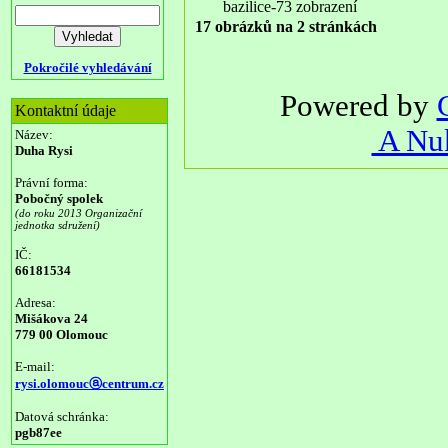
bazilice-73 zobrazení
17 obrázků na 2 stránkách
Pokročilé vyhledávání
Powered by
Kontaktní údaje
A Nuk
Název:
Duha Rysi
Právní forma:
Pobočný spolek
(do roku 2013 Organizační
jednotka sdružení)
IČ:
66181534
Adresa:
Mišákova 24
779 00 Olomouc
E-mail:
rysi.olomoucⓐcentrum.cz
Datová schránka:
pgb87ee