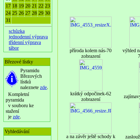
17
18
19
20
21
22
23
24
25
26
27
28
29
30
31
schůzka
jednodenní výprava
třídenní výprava
tábor
příroda kolem nás-70
výhled n
zobrazení
7
Březové lístky
Pyramidu
Březových
lístků
naleznete
zde
.
krátký odpočinek-62
Kompletní
zajímav
zobrazení
pyramida
v souboru ke
stažení
je
zde
.
Vyhledávání
a na závěr ještě schody k
zaslou