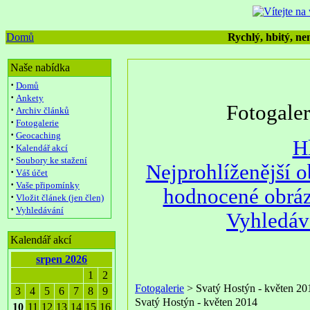
Domů
Rychlý, hbitý, nen
Naše nabídka
·
Domů
·
Ankety
Fotogale
·
Archiv článků
·
Fotogalerie
·
Geocaching
H
·
Kalendář akcí
·
Soubory ke stažení
Nejprohlíženější 
·
Váš účet
·
Vaše připomínky
hodnocené obrá
·
Vložit článek (jen člen)
·
Vyhledávání
Vyhledáv
Kalendář akcí
srpen 2026
1
2
Fotogalerie
> Svatý Hostýn - květen 20
3
4
5
6
7
8
9
Svatý Hostýn - květen 2014
10
11
12
13
14
15
16