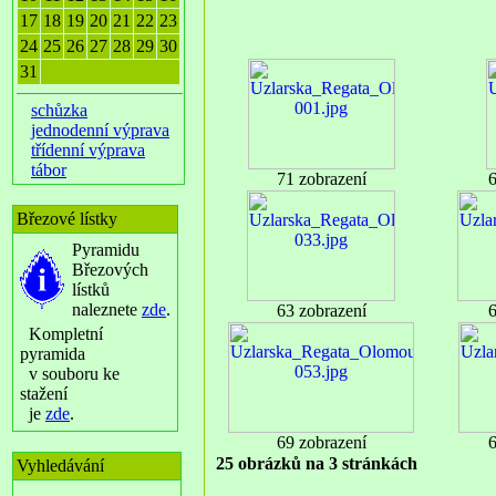
17
18
19
20
21
22
23
24
25
26
27
28
29
30
31
schůzka
jednodenní výprava
třídenní výprava
tábor
71 zobrazení
6
Březové lístky
Pyramidu
Březových
lístků
naleznete
zde
.
63 zobrazení
6
Kompletní
pyramida
v souboru ke
stažení
je
zde
.
69 zobrazení
6
25 obrázků na 3 stránkách
Vyhledávání