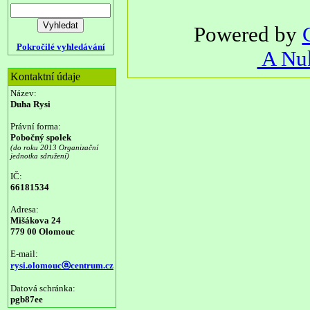
Powered by
Pokročilé vyhledávání
A Nuk
Kontaktní údaje
Název:
Duha Rysi
Právní forma:
Pobočný spolek
(do roku 2013 Organizační
jednotka sdružení)
IČ:
66181534
Adresa:
Mišákova 24
779 00 Olomouc
E-mail:
rysi.olomoucⓐcentrum.cz
Datová schránka:
pgb87ee