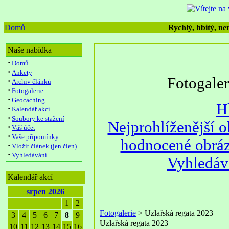
Domů
Rychlý, hbitý, nen
Naše nabídka
·
Domů
·
Ankety
Fotogale
·
Archiv článků
·
Fotogalerie
·
Geocaching
H
·
Kalendář akcí
·
Soubory ke stažení
Nejprohlíženější 
·
Váš účet
·
Vaše připomínky
hodnocené obrá
·
Vložit článek (jen člen)
·
Vyhledávání
Vyhledáv
Kalendář akcí
srpen 2026
1
2
Fotogalerie
> Uzlařská regata 2023
3
4
5
6
7
8
9
Uzlařská regata 2023
10
11
12
13
14
15
16