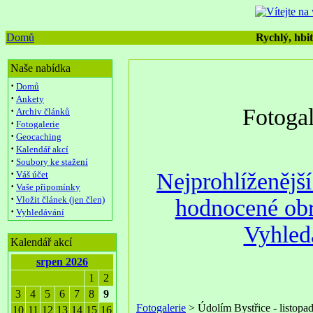
Domů
Rychlý, hbit
Naše nabídka
·
Domů
·
Ankety
Fotoga
·
Archiv článků
·
Fotogalerie
·
Geocaching
·
Kalendář akcí
·
Soubory ke stažení
·
Nejprohlíženějš
Váš účet
·
Vaše připomínky
·
Vložit článek (jen člen)
hodnocené ob
·
Vyhledávání
Vyhled
Kalendář akcí
srpen 2026
1
2
3
4
5
6
7
8
9
Fotogalerie
> Údolím Bystřice - listopa
10
11
12
13
14
15
16