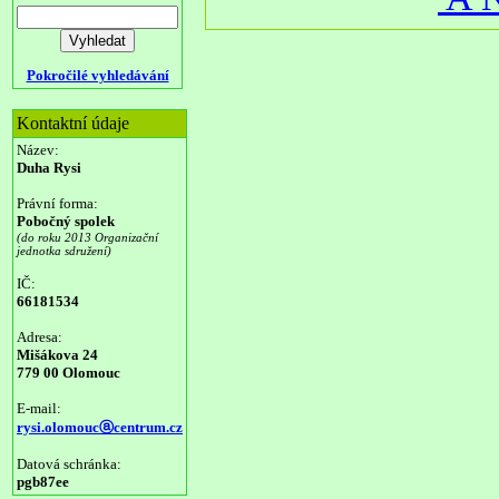
Pokročilé vyhledávání
Kontaktní údaje
Název:
Duha Rysi
Právní forma:
Pobočný spolek
(do roku 2013 Organizační
jednotka sdružení)
IČ:
66181534
Adresa:
Mišákova 24
779 00 Olomouc
E-mail:
rysi.olomoucⓐcentrum.cz
Datová schránka:
pgb87ee