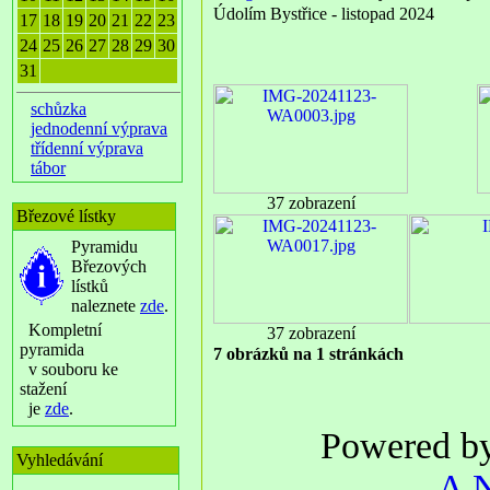
Údolím Bystřice - listopad 2024
17
18
19
20
21
22
23
24
25
26
27
28
29
30
31
schůzka
jednodenní výprava
třídenní výprava
tábor
37 zobrazení
Březové lístky
Pyramidu
Březových
lístků
naleznete
zde
.
Kompletní
37 zobrazení
pyramida
7 obrázků na 1 stránkách
v souboru ke
stažení
je
zde
.
Powered b
Vyhledávání
A N