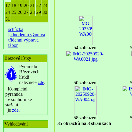
17
18
19
20
21
22
23
24
25
26
27
28
29
30
31
schůzka
jednodenní výprava
třídenní výprava
tábor
54 zobrazení
5
Březové lístky
Pyramidu
Březových
lístků
naleznete
zde
.
50 zobrazení
5
Kompletní
pyramida
v souboru ke
stažení
je
zde
.
58 zobrazení
5
35 obrázků na 3 stránkách
Vyhledávání