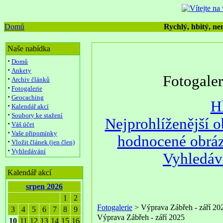
Domů
Rychlý, hbitý, nen
Naše nabídka
·
Domů
·
Ankety
Fotogale
·
Archiv článků
·
Fotogalerie
·
Geocaching
H
·
Kalendář akcí
·
Soubory ke stažení
Nejprohlíženější 
·
Váš účet
·
Vaše připomínky
hodnocené obrá
·
Vložit článek (jen člen)
·
Vyhledávání
Vyhledáv
Kalendář akcí
srpen 2026
1
2
Fotogalerie
> Výprava Zábřeh - září 20
3
4
5
6
7
8
9
Výprava Zábřeh - září 2025
10
11
12
13
14
15
16