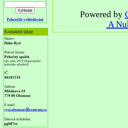
Powered by
Pokročilé vyhledávání
A Nuk
Kontaktní údaje
Název:
Duha Rysi
Právní forma:
Pobočný spolek
(do roku 2013 Organizační
jednotka sdružení)
IČ:
66181534
Adresa:
Mišákova 24
779 00 Olomouc
E-mail:
rysi.olomoucⓐcentrum.cz
Datová schránka:
pgb87ee