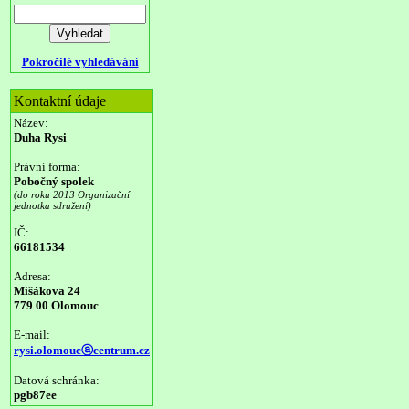
Pokročilé vyhledávání
Kontaktní údaje
Název:
Duha Rysi
Právní forma:
Pobočný spolek
(do roku 2013 Organizační
jednotka sdružení)
IČ:
66181534
Adresa:
Mišákova 24
779 00 Olomouc
E-mail:
rysi.olomoucⓐcentrum.cz
Datová schránka:
pgb87ee