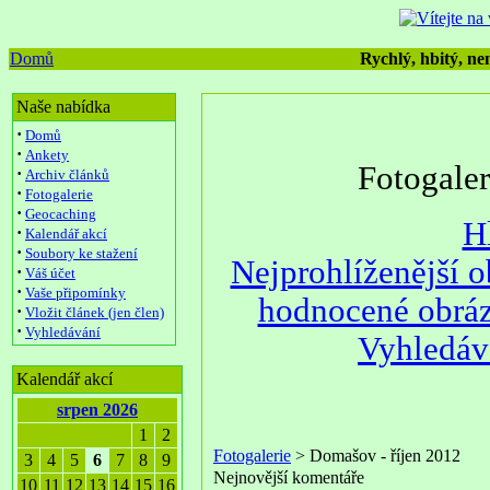
Domů
Rychlý, hbitý, nen
Naše nabídka
·
Domů
·
Ankety
Fotogale
·
Archiv článků
·
Fotogalerie
·
Geocaching
H
·
Kalendář akcí
·
Soubory ke stažení
Nejprohlíženější 
·
Váš účet
·
Vaše připomínky
hodnocené obrá
·
Vložit článek (jen člen)
·
Vyhledávání
Vyhledáv
Kalendář akcí
srpen 2026
1
2
Fotogalerie
> Domašov - říjen 2012
3
4
5
6
7
8
9
Nejnovější komentáře
10
11
12
13
14
15
16