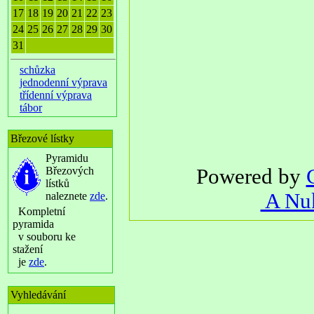
17
18
19
20
21
22
23
24
25
26
27
28
29
30
31
schůzka
jednodenní výprava
třídenní výprava
tábor
Březové lístky
Pyramidu
Březových
Powered by
lístků
A Nuk
naleznete
zde
.
Kompletní
pyramida
v souboru ke
stažení
je
zde
.
Vyhledávání