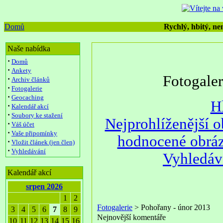
Domů
Rychlý, hbitý, nen
Naše nabídka
·
Domů
·
Ankety
Fotogale
·
Archiv článků
·
Fotogalerie
·
Geocaching
H
·
Kalendář akcí
·
Soubory ke stažení
Nejprohlíženější 
·
Váš účet
·
Vaše připomínky
hodnocené obrá
·
Vložit článek (jen člen)
·
Vyhledávání
Vyhledáv
Kalendář akcí
srpen 2026
1
2
Fotogalerie
> Pohořany - únor 2013
3
4
5
6
7
8
9
Nejnovější komentáře
10
11
12
13
14
15
16