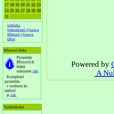
17
18
19
20
21
22
23
24
25
26
27
28
29
30
31
schůzka
jednodenní výprava
třídenní výprava
tábor
Březové lístky
Pyramidu
Březových
Powered by
lístků
A Nuk
naleznete
zde
.
Kompletní
pyramida
v souboru ke
stažení
je
zde
.
Vyhledávání