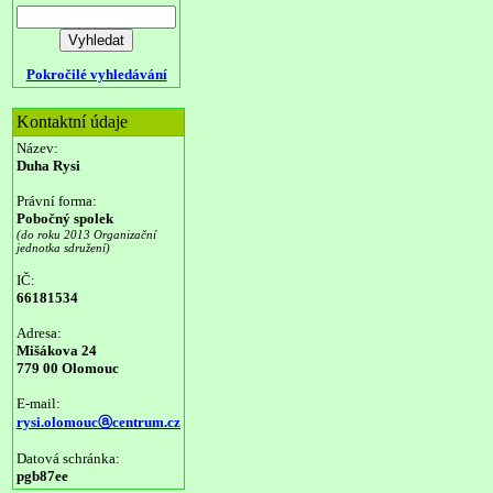
Pokročilé vyhledávání
Kontaktní údaje
Název:
Duha Rysi
Právní forma:
Pobočný spolek
(do roku 2013 Organizační
jednotka sdružení)
IČ:
66181534
Adresa:
Mišákova 24
779 00 Olomouc
E-mail:
rysi.olomoucⓐcentrum.cz
Datová schránka:
pgb87ee