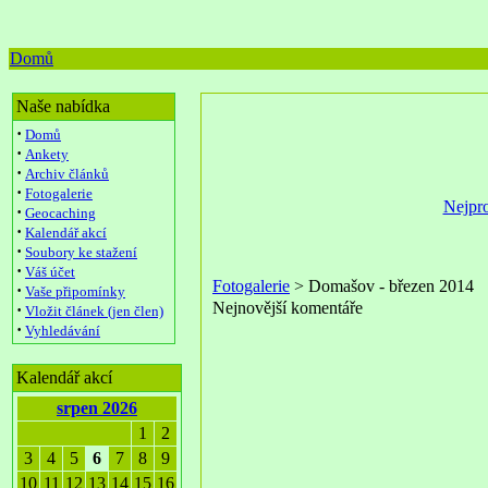
Domů
Naše nabídka
·
Domů
·
Ankety
·
Archiv článků
·
Fotogalerie
Nejpro
·
Geocaching
·
Kalendář akcí
·
Soubory ke stažení
·
Váš účet
Fotogalerie
> Domašov - březen 2014
·
Vaše připomínky
Nejnovější komentáře
·
Vložit článek (jen člen)
·
Vyhledávání
Kalendář akcí
srpen 2026
1
2
3
4
5
6
7
8
9
10
11
12
13
14
15
16