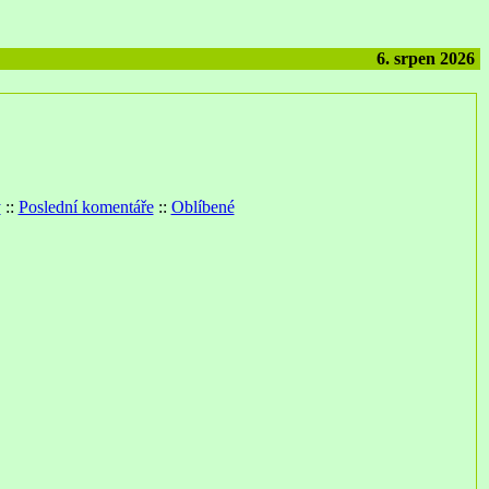
6. srpen 2026
y
::
Poslední komentáře
::
Oblíbené