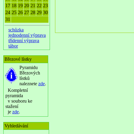
17
18
19
20
21
22
23
24
25
26
27
28
29
30
31
schůzka
jednodenní výprava
třídenní výprava
tábor
Březové lístky
Pyramidu
Březových
lístků
naleznete
zde
.
Kompletní
pyramida
v souboru ke
stažení
je
zde
.
Vyhledávání