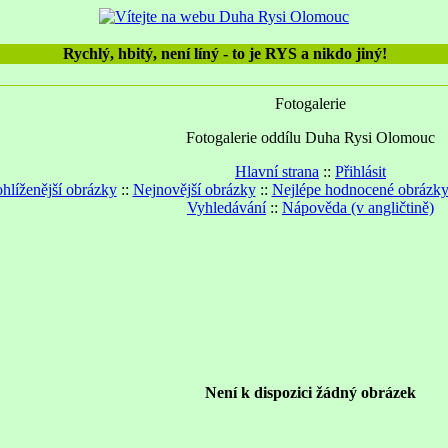
Rychlý, hbitý, není líný - to je RYS a nikdo jiný!
Fotogalerie
Fotogalerie oddílu Duha Rysi Olomouc
Hlavní strana
::
Přihlásit
hlíženější obrázky
::
Nejnovější obrázky
::
Nejlépe hodnocené obrázk
Vyhledávání
::
Nápověda (v angličtině)
Není k dispozici žádný obrázek