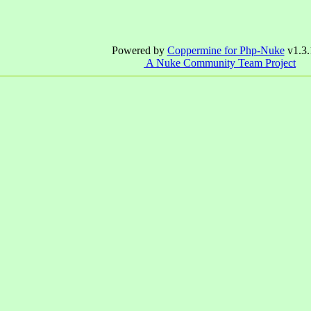
Powered by
Coppermine for Php-Nuke
v1.3.
A Nuke Community Team Project