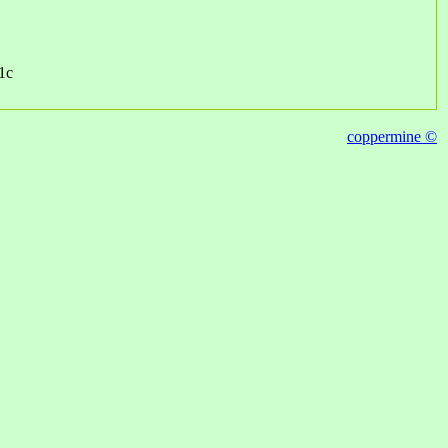
1c
coppermine ©