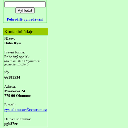
Pokročilé vyhledávání
Kontaktní údaje
Název:
Duha Rysi
Právní forma:
Pobočný spolek
(do roku 2013 Organizační
jednotka sdružení)
IČ:
66181534
Adresa:
Mišákova 24
779 00 Olomouc
E-mail:
rysi.olomoucⓐcentrum.cz
Datová schránka:
pgb87ee