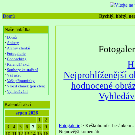
Domů
Rychlý, hbitý, nen
Naše nabídka
·
Domů
·
Ankety
Fotogale
·
Archiv článků
·
Fotogalerie
·
Geocaching
H
·
Kalendář akcí
·
Soubory ke stažení
Nejprohlíženější 
·
Váš účet
·
Vaše připomínky
hodnocené obrá
·
Vložit článek (jen člen)
·
Vyhledávání
Vyhledáv
Kalendář akcí
srpen 2026
1
2
Fotogalerie
> Keškobraní s Lesánkem -
3
4
5
6
7
8
9
Nejnovější komentáře
10
11
12
13
14
15
16