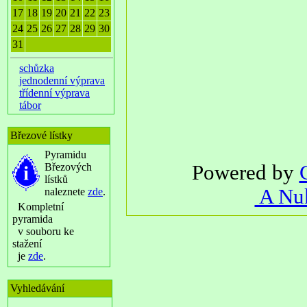
17
18
19
20
21
22
23
24
25
26
27
28
29
30
31
schůzka
jednodenní výprava
třídenní výprava
tábor
Březové lístky
Pyramidu
Březových
Powered by
lístků
A Nuk
naleznete
zde
.
Kompletní
pyramida
v souboru ke
stažení
je
zde
.
Vyhledávání