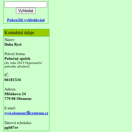
Pokročilé vyhledávání
Kontaktní údaje
Název:
Duha Rysi
Právní forma:
Pobočný spolek
(do roku 2013 Organizační
jednotka sdružení)
IČ:
66181534
Adresa:
Mišákova 24
779 00 Olomouc
E-mail:
rysi.olomoucⓐcentrum.cz
Datová schránka:
pgb87ee