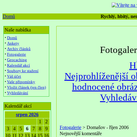
Domů
Rychlý, hbitý, nen
Naše nabídka
·
Domů
·
Ankety
Fotogale
·
Archiv článků
·
Fotogalerie
·
Geocaching
H
·
Kalendář akcí
·
Soubory ke stažení
Nejprohlíženější 
·
Váš účet
·
Vaše připomínky
hodnocené obrá
·
Vložit článek (jen člen)
·
Vyhledávání
Vyhledáv
Kalendář akcí
srpen 2026
1
2
Fotogalerie
> Domašov - říjen 2006
3
4
5
6
7
8
9
Nejnovější komentáře
10
11
12
13
14
15
16