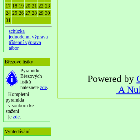
17
18
19
20
21
22
23
24
25
26
27
28
29
30
31
schůzka
jednodenní výprava
třídenní výprava
tábor
Březové lístky
Pyramidu
Březových
Powered by
lístků
A Nuk
naleznete
zde
.
Kompletní
pyramida
v souboru ke
stažení
je
zde
.
Vyhledávání