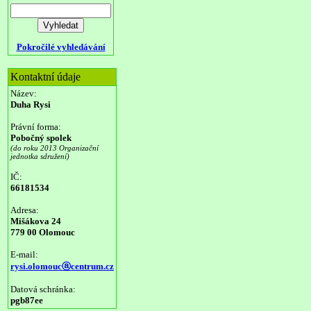
Pokročilé vyhledávání
Kontaktní údaje
Název:
Duha Rysi
Právní forma:
Pobočný spolek
(do roku 2013 Organizační
jednotka sdružení)
IČ:
66181534
Adresa:
Mišákova 24
779 00 Olomouc
E-mail:
rysi.olomoucⓐcentrum.cz
Datová schránka:
pgb87ee