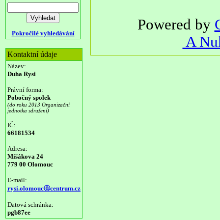
Powered by
Pokročilé vyhledávání
A Nuk
Kontaktní údaje
Název:
Duha Rysi
Právní forma:
Pobočný spolek
(do roku 2013 Organizační
jednotka sdružení)
IČ:
66181534
Adresa:
Mišákova 24
779 00 Olomouc
E-mail:
rysi.olomoucⓐcentrum.cz
Datová schránka:
pgb87ee