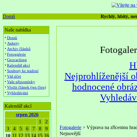
Domů
Rychlý, hbitý, nen
Naše nabídka
·
Domů
·
Ankety
Fotogale
·
Archiv článků
·
Fotogalerie
·
Geocaching
H
·
Kalendář akcí
·
Soubory ke stažení
Nejprohlíženější 
·
Váš účet
·
Vaše připomínky
hodnocené obrá
·
Vložit článek (jen člen)
·
Vyhledávání
Vyhledáv
Kalendář akcí
srpen 2026
1
2
Fotogalerie
> Výprava na zříceninu hra
3
4
5
6
7
8
9
Nejnovější
10
11
12
13
14
15
16