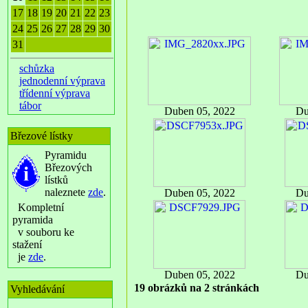
17
18
19
20
21
22
23
24
25
26
27
28
29
30
31
schůzka
jednodenní výprava
třídenní výprava
tábor
Duben 05, 2022
Du
Březové lístky
Pyramidu
Březových
lístků
naleznete
zde
.
Duben 05, 2022
Du
Kompletní
pyramida
v souboru ke
stažení
je
zde
.
Duben 05, 2022
Du
19 obrázků na 2 stránkách
Vyhledávání