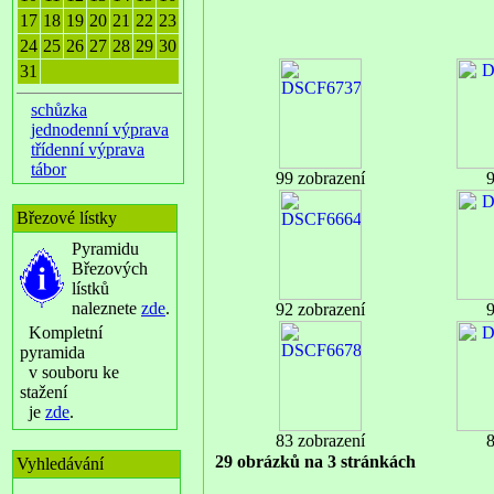
17
18
19
20
21
22
23
24
25
26
27
28
29
30
31
schůzka
jednodenní výprava
třídenní výprava
tábor
99 zobrazení
9
Březové lístky
Pyramidu
Březových
lístků
naleznete
zde
.
92 zobrazení
9
Kompletní
pyramida
v souboru ke
stažení
je
zde
.
83 zobrazení
8
29 obrázků na 3 stránkách
Vyhledávání