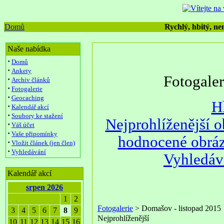
Domů
Rychlý, hbitý, nen
Naše nabídka
·
Domů
·
Ankety
Fotogale
·
Archiv článků
·
Fotogalerie
·
Geocaching
H
·
Kalendář akcí
·
Soubory ke stažení
Nejprohlíženější 
·
Váš účet
·
Vaše připomínky
hodnocené obrá
·
Vložit článek (jen člen)
·
Vyhledávání
Vyhledáv
Kalendář akcí
srpen 2026
1
2
Fotogalerie
> Domašov - listopad 2015
3
4
5
6
7
8
9
Nejprohlíženější
10
11
12
13
14
15
16