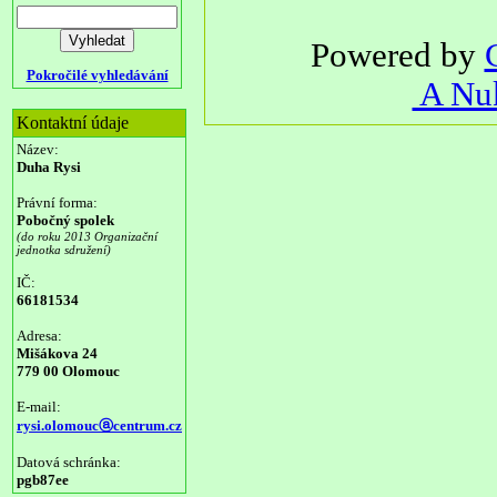
Powered by
Pokročilé vyhledávání
A Nuk
Kontaktní údaje
Název:
Duha Rysi
Právní forma:
Pobočný spolek
(do roku 2013 Organizační
jednotka sdružení)
IČ:
66181534
Adresa:
Mišákova 24
779 00 Olomouc
E-mail:
rysi.olomoucⓐcentrum.cz
Datová schránka:
pgb87ee