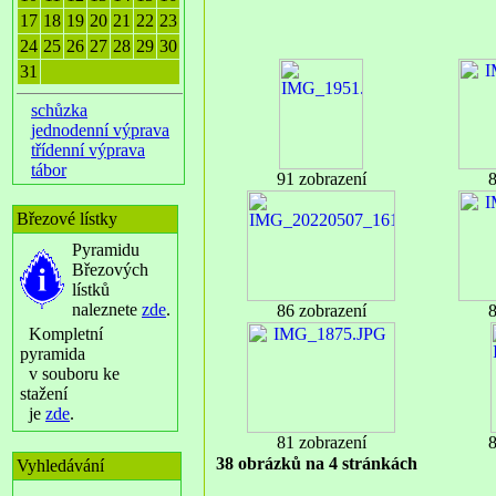
17
18
19
20
21
22
23
24
25
26
27
28
29
30
31
schůzka
jednodenní výprava
třídenní výprava
tábor
91 zobrazení
8
Březové lístky
Pyramidu
Březových
lístků
naleznete
zde
.
86 zobrazení
8
Kompletní
pyramida
v souboru ke
stažení
je
zde
.
81 zobrazení
8
38 obrázků na 4 stránkách
Vyhledávání