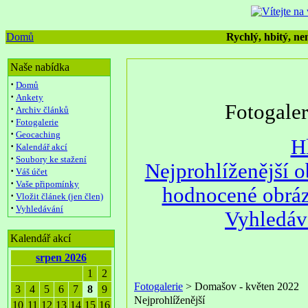
Domů
Rychlý, hbitý, nen
Naše nabídka
·
Domů
·
Ankety
Fotogale
·
Archiv článků
·
Fotogalerie
·
Geocaching
H
·
Kalendář akcí
·
Soubory ke stažení
Nejprohlíženější 
·
Váš účet
·
Vaše připomínky
hodnocené obrá
·
Vložit článek (jen člen)
·
Vyhledávání
Vyhledáv
Kalendář akcí
srpen 2026
1
2
Fotogalerie
> Domašov - květen 2022
3
4
5
6
7
8
9
Nejprohlíženější
10
11
12
13
14
15
16