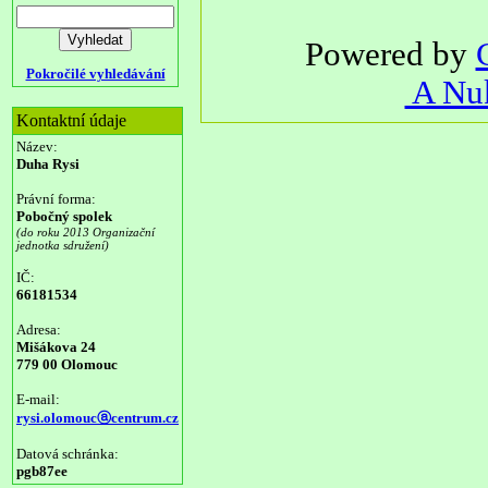
Powered by
Pokročilé vyhledávání
A Nuk
Kontaktní údaje
Název:
Duha Rysi
Právní forma:
Pobočný spolek
(do roku 2013 Organizační
jednotka sdružení)
IČ:
66181534
Adresa:
Mišákova 24
779 00 Olomouc
E-mail:
rysi.olomoucⓐcentrum.cz
Datová schránka:
pgb87ee