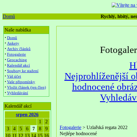
Domů
Rychlý, hbitý, nen
Naše nabídka
·
Domů
·
Ankety
Fotogale
·
Archiv článků
·
Fotogalerie
·
Geocaching
H
·
Kalendář akcí
·
Soubory ke stažení
Nejprohlíženější 
·
Váš účet
·
Vaše připomínky
hodnocené obrá
·
Vložit článek (jen člen)
·
Vyhledávání
Vyhledáv
Kalendář akcí
srpen 2026
1
2
Fotogalerie
> Uzlařská regata 2022
3
4
5
6
7
8
9
Nejlépe hodnocené
10
11
12
13
14
15
16