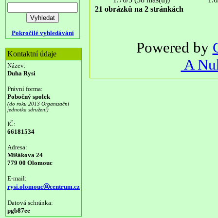
21 obrázků na 2 stránkách
Pokročilé vyhledávání
Powered by
Kontaktní údaje
A Nuk
Název:
Duha Rysi
Právní forma:
Pobočný spolek
(do roku 2013 Organizační
jednotka sdružení)
IČ:
66181534
Adresa:
Mišákova 24
779 00 Olomouc
E-mail:
rysi.olomoucⓐcentrum.cz
Datová schránka:
pgb87ee