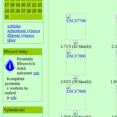
17
18
19
20
21
22
23
24
25
26
27
28
29
30
31
schůzka
jednodenní výprava
třídenní výprava
tábor
1.71/5 (42 hlas(ů))
2.3
Březové lístky
Pyramidu
Březových
lístků
naleznete
zde
.
Kompletní
2.03/5 (39 hlas(ů))
1.69
pyramida
v souboru ke
stažení
je
zde
.
Vyhledávání
1.76/5 (38 hlas(ů))
1.6