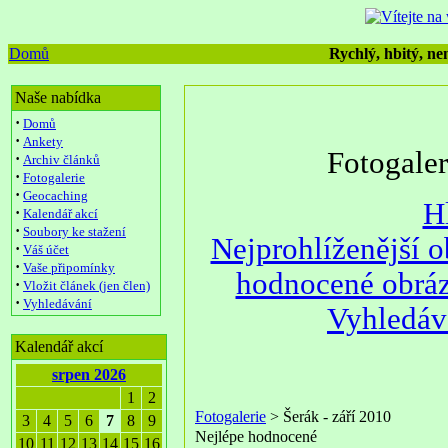
Domů
Rychlý, hbitý, nen
Naše nabídka
·
Domů
·
Ankety
Fotogale
·
Archiv článků
·
Fotogalerie
·
Geocaching
H
·
Kalendář akcí
·
Soubory ke stažení
Nejprohlíženější 
·
Váš účet
·
Vaše připomínky
hodnocené obrá
·
Vložit článek (jen člen)
·
Vyhledávání
Vyhledáv
Kalendář akcí
srpen 2026
1
2
Fotogalerie
> Šerák - září 2010
3
4
5
6
7
8
9
Nejlépe hodnocené
10
11
12
13
14
15
16