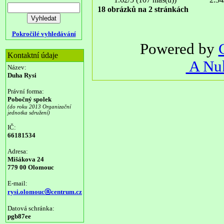
18 obrázků na 2 stránkách
Pokročilé vyhledávání
Powered by
Kontaktní údaje
A Nuk
Název:
Duha Rysi
Právní forma:
Pobočný spolek
(do roku 2013 Organizační
jednotka sdružení)
IČ:
66181534
Adresa:
Mišákova 24
779 00 Olomouc
E-mail:
rysi.olomoucⓐcentrum.cz
Datová schránka:
pgb87ee