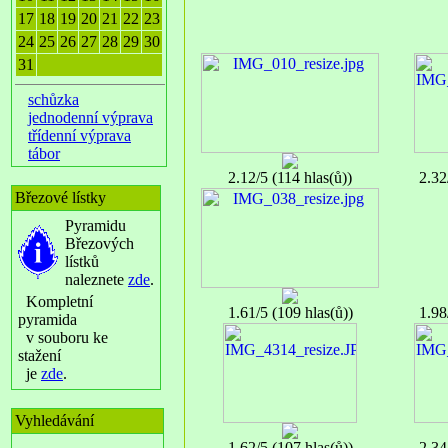
17
18
19
20
21
22
23
24
25
26
27
28
29
30
31
schůzka
jednodenní výprava
třídenní výprava
tábor
2.12/5 (114 hlas(ů))
2.32
Březové lístky
Pyramidu
Březových
lístků
naleznete
zde
.
Kompletní
1.61/5 (109 hlas(ů))
1.98
pyramida
v souboru ke
stažení
je
zde
.
Vyhledávání
1.62/5 (107 hlas(ů))
2.34