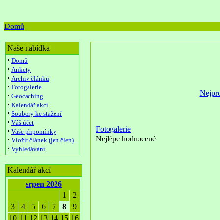
Domů
Naše nabídka
·
Domů
·
Ankety
·
Archiv článků
·
Fotogalerie
Nejpro
·
Geocaching
·
Kalendář akcí
·
Soubory ke stažení
·
Váš účet
Fotogalerie
·
Vaše připomínky
Nejlépe hodnocené
·
Vložit článek (jen člen)
·
Vyhledávání
Kalendář akcí
srpen 2026
1
2
3
4
5
6
7
8
9
10
11
12
13
14
15
16