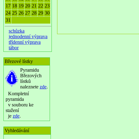
17
18
19
20
21
22
23
24
25
26
27
28
29
30
31
schůzka
jednodenní výprava
třídenní výprava
tábor
Březové lístky
Pyramidu
Březových
lístků
naleznete
zde
.
Kompletní
pyramida
v souboru ke
stažení
je
zde
.
Vyhledávání