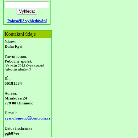
Pokročilé vyhledávání
Kontaktní údaje
Název:
Duha Rysi
Právní forma:
Pobočný spolek
(do roku 2013 Organizační
jednotka sdružení)
IČ:
66181534
Adresa:
Mišákova 24
779 00 Olomouc
E-mail:
rysi.olomoucⓐcentrum.cz
Datová schránka:
pgb87ee