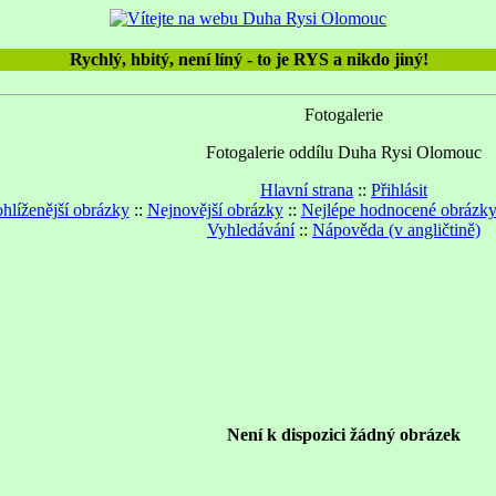
Rychlý, hbitý, není líný - to je RYS a nikdo jiný!
Fotogalerie
Fotogalerie oddílu Duha Rysi Olomouc
Hlavní strana
::
Přihlásit
hlíženější obrázky
::
Nejnovější obrázky
::
Nejlépe hodnocené obrázk
Vyhledávání
::
Nápověda (v angličtině)
Není k dispozici žádný obrázek