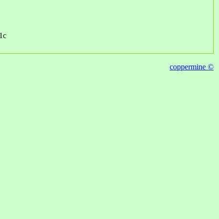
1c
coppermine ©