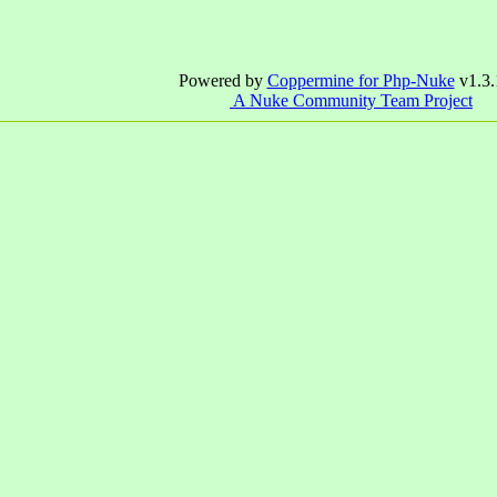
Powered by
Coppermine for Php-Nuke
v1.3.
A Nuke Community Team Project