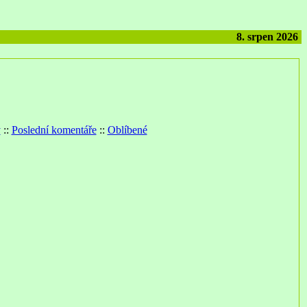
8. srpen 2026
y
::
Poslední komentáře
::
Oblíbené