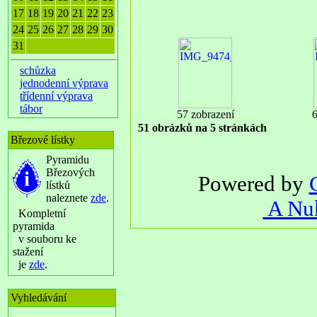
17
18
19
20
21
22
23
24
25
26
27
28
29
30
31
schůzka
jednodenní výprava
třídenní výprava
tábor
57 zobrazení
6
51 obrázků na 5 stránkách
Březové lístky
Pyramidu
Březových
Powered by
lístků
naleznete
zde
.
A Nuk
Kompletní
pyramida
v souboru ke
stažení
je
zde
.
Vyhledávání