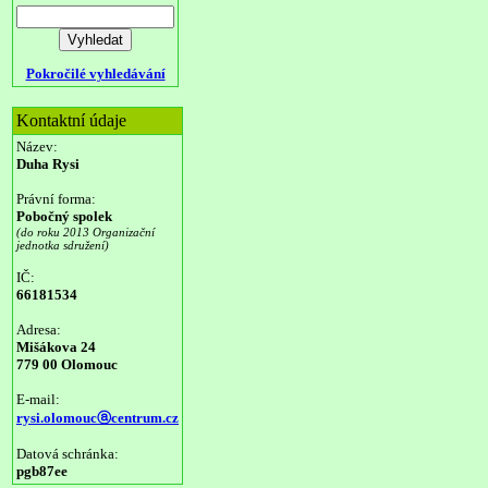
Pokročilé vyhledávání
Kontaktní údaje
Název:
Duha Rysi
Právní forma:
Pobočný spolek
(do roku 2013 Organizační
jednotka sdružení)
IČ:
66181534
Adresa:
Mišákova 24
779 00 Olomouc
E-mail:
rysi.olomoucⓐcentrum.cz
Datová schránka:
pgb87ee