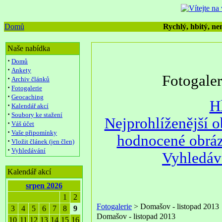
Domů
Rychlý, hbitý, nen
Naše nabídka
·
Domů
·
Ankety
Fotogale
·
Archiv článků
·
Fotogalerie
·
Geocaching
H
·
Kalendář akcí
·
Soubory ke stažení
Nejprohlíženější 
·
Váš účet
·
Vaše připomínky
hodnocené obrá
·
Vložit článek (jen člen)
·
Vyhledávání
Vyhledáv
Kalendář akcí
srpen 2026
1
2
Fotogalerie
> Domašov - listopad 2013
3
4
5
6
7
8
9
Domašov - listopad 2013
10
11
12
13
14
15
16