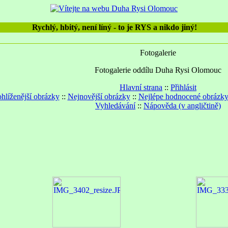
Rychlý, hbitý, není líný - to je RYS a nikdo jiný!
Fotogalerie
Fotogalerie oddílu Duha Rysi Olomouc
Hlavní strana
::
Přihlásit
hlíženější obrázky
::
Nejnovější obrázky
::
Nejlépe hodnocené obrázk
Vyhledávání
::
Nápověda (v angličtině)