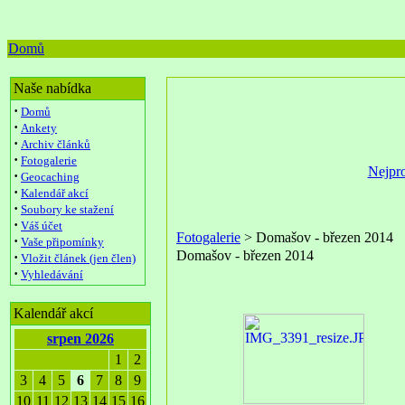
Domů
Naše nabídka
·
Domů
·
Ankety
·
Archiv článků
·
Fotogalerie
Nejpro
·
Geocaching
·
Kalendář akcí
·
Soubory ke stažení
·
Váš účet
Fotogalerie
> Domašov - březen 2014
·
Vaše připomínky
Domašov - březen 2014
·
Vložit článek (jen člen)
·
Vyhledávání
Kalendář akcí
srpen 2026
1
2
3
4
5
6
7
8
9
10
11
12
13
14
15
16