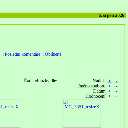
6. srpen 2026
y
::
Poslední komentáře
::
Oblíbené
Řadit obrázky dle:
Nadpis
+
-
Jméno souboru
+
-
Datum
+
-
Hodnocení
+
-