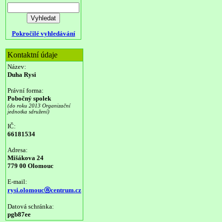
Pokročilé vyhledávání
Kontaktní údaje
Název:
Duha Rysi
Právní forma:
Pobočný spolek
(do roku 2013 Organizační
jednotka sdružení)
IČ:
66181534
Adresa:
Mišákova 24
779 00 Olomouc
E-mail:
rysi.olomoucⓐcentrum.cz
Datová schránka:
pgb87ee