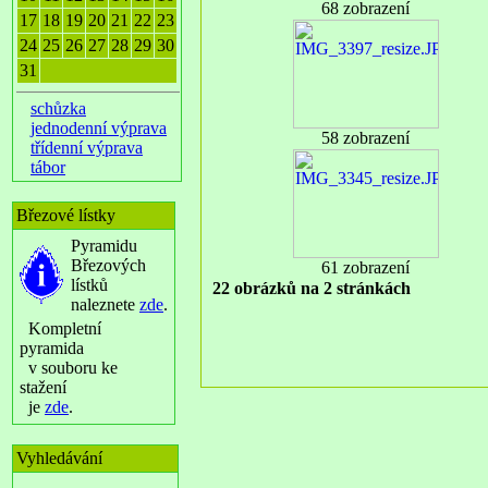
68 zobrazení
17
18
19
20
21
22
23
24
25
26
27
28
29
30
31
schůzka
jednodenní výprava
58 zobrazení
třídenní výprava
tábor
Březové lístky
Pyramidu
Březových
61 zobrazení
lístků
22 obrázků na 2 stránkách
naleznete
zde
.
Kompletní
pyramida
v souboru ke
stažení
je
zde
.
Vyhledávání